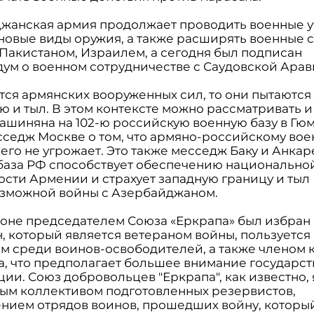
жанская армия продолжает проводить военные у
 новые виды оружия, а также расширять военные с
 Пакистаном, Израилем, а сегодня был подписан
ум о военном сотрудничестве с Саудовской Арав
ется армянских вооруженных сил, то они пытаются
 и тыл. В этом контексте можно рассматривать и
ашиняна на 102-ю российскую военную базу в Гюм
сседж Москве о том, что армяно-российскому во
его не угрожает. Это также месседж Баку и Анкар
база РФ способствует обеспечению национально
ости Армении и страхует западную границу и тыл 
озможной войны с Азербайджаном.
фоне председателем Союза «Еркрапа» был избран
, который является ветераном войны, пользуется
м среди воинов-освободителей, а также членом
, что предполагает большее внимание государст
ии. Союз добровольцев "Еркрапа", как известно,
ым коллективом подготовленных резервистов,
нием отрядов воинов, прошедших войну, которы