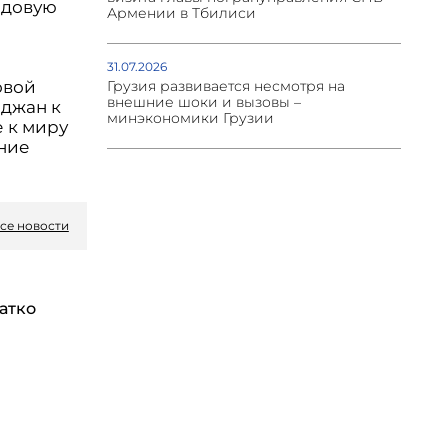
едовую
Армении в Тбилиси
31.07.2026
Грузия развивается несмотря на
овой
внешние шоки и вызовы –
йджан к
минэкономики Грузии
 к миру
ние
се новости
атко