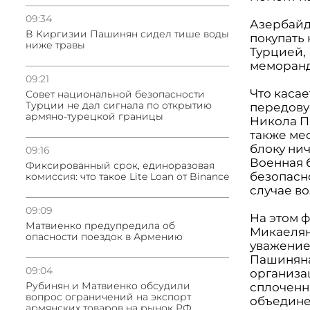
09:34
Азербайд
В Киргизии Пашинян сидел тише воды
покупать
ниже травы
Турцией,
меморанд
09:21
Что каса
Совет национальной безопасности
Турции не дал сигнала по открытию
передовую
армяно-турецкой границы
Никола П
также ме
блоку нич
09:16
Военная 
Фиксированный срок, единоразовая
безопасн
комиссия: что такое Lite Loan от Binance
случае в
09:09
На этом 
Матвиенко предупредила об
Микаелян
опасности поездок в Армению
уважение
Пашиняна
09:04
организац
Рубинян и Матвиенко обсудили
сплоченн
вопрос ограничений на экспорт
объедине
армянских товаров на рынок РФ