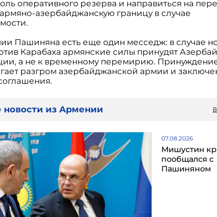
роль оперативного резерва и направиться на пер
 армяно-азербайджанскую границу в случае
мости.
нии Пашиняна есть еще один месседж: в случае н
отив Карабаха армянские силы принудят Азерба
ции, а не к временному перемирию. Принуждение
гает разгром азербайджанской армии и заключе
соглашения.
 новости из Армении
В
07.08.2026
Мишустин кр
пообщался с
Пашиняном