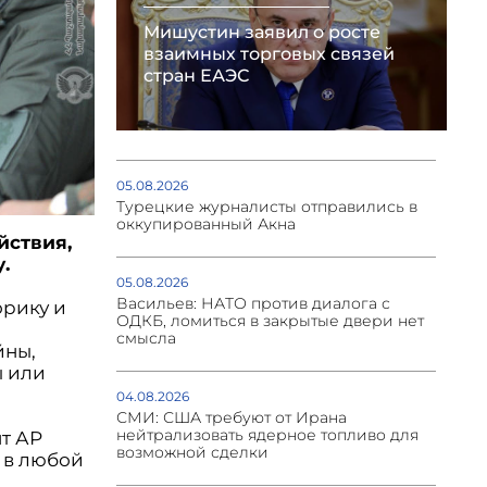
Мишустин заявил о росте
взаимных торговых связей
стран ЕАЭС
05.08.2026
Турецкие журналисты отправились в
оккупированный Акна
йствия,
.
05.08.2026
Васильев: НАТО против диалога с
орику и
ОДКБ, ломиться в закрытые двери нет
смысла
йны,
ы или
04.08.2026
СМИ: США требуют от Ирана
нейтрализовать ядерное топливо для
т АР
возможной сделки
 в любой