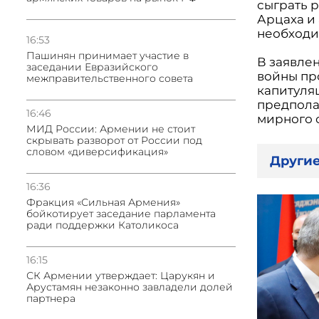
сыграть 
Арцаха и
необходи
16:53
Пашинян принимает участие в
В заявле
заседании Евразийского
войны пр
межправительственного совета
капитуля
предпола
16:46
мирного 
МИД России: Армении не стоит
скрывать разворот от России под
словом «диверсификация»
Другие
16:36
Фракция «Сильная Армения»
бойкотирует заседание парламента
ради поддержки Католикоса
16:15
СК Армении утверждает: Царукян и
Арустамян незаконно завладели долей
партнера