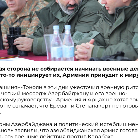
я сторона не собирается начинать военные де
кто-то инициирует их, Армения принудит к миру
ашинян-Тоноян в эти дни ужесточил военную рит
 четкий месседж Азербайджану и его военно-
кому руководству - Армения и Арцах не хотят во
о не означает, что Ереван и Степанакерт не готов
.
ны Азербайджана и политический истеблишмен
вновь заявили, что азербайджанская армия готова
ачать военные действия против Карабаха.