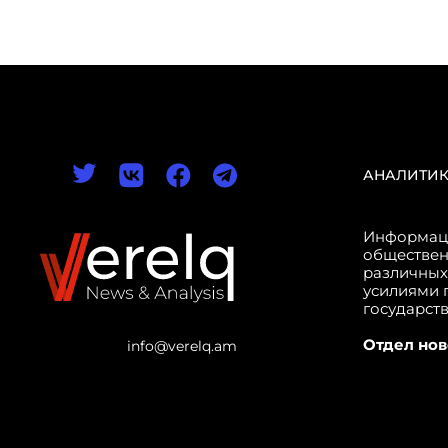
АНАЛИТИ
Информаци
обществен
различных
усилиями 
государст
Отдел нов
info@verelq.am