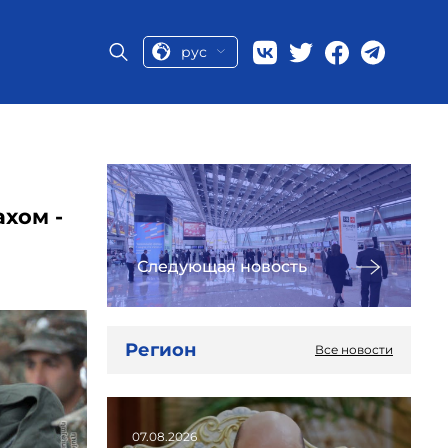
рус
хом -
Следующая новость
Регион
Все новости
07.08.2026