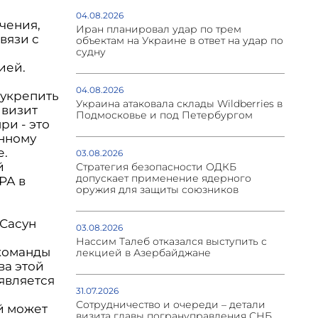
04.08.2026
чения,
Иран планировал удар по трем
вязи с
объектам на Украине в ответ на удар по
судну
ией.
04.08.2026
 укрепить
Украина атаковала склады Wildberries в
 визит
Подмосковье и под Петербургом
ри - это
енному
е.
03.08.2026
й
Стратегия безопасности ОДКБ
допускает применение ядерного
РА в
оружия для защиты союзников
 Сасун
03.08.2026
Нассим Талеб отказался выступить с
 команды
лекцией в Азербайджане
ва этой
 является
31.07.2026
Сотрудничество и очереди – детали
й может
визита главы погрануправления СНБ