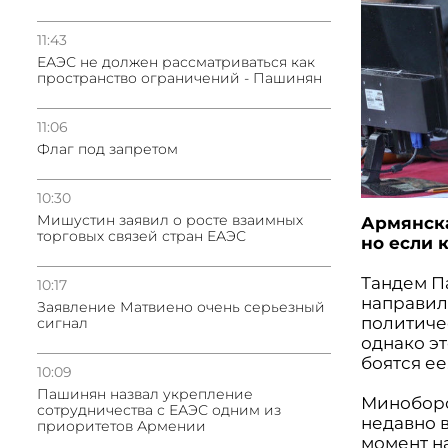
11:43
ЕАЭС не должен рассматриваться как
пространство ограничений - Пашинян
11:06
Флаг под запретом
10:30
Мишустин заявил о росте взаимных
Армянска
торговых связей стран ЕАЭС
но если 
Тандем П
10:17
направил
Заявление Матвиено очень серьезный
политичес
сигнал
однако эт
боятся ее
10:09
Пашинян назвал укрепление
Миноборо
сотрудничества с ЕАЭС одним из
недавно 
приоритетов Армении
момент н