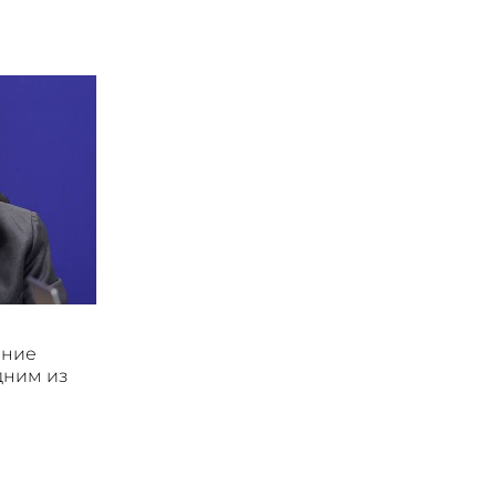
ение
дним из