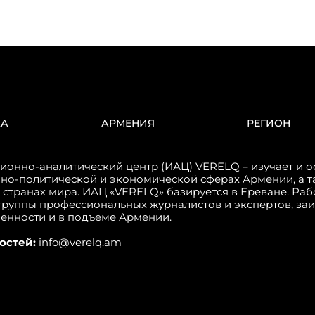
КА
АРМЕНИЯ
РЕГИОН
онно-аналитический центр (ИАЦ) VERELQ – изучает и о
но-политической и экономической сферах Армении, а т
 странах мира. ИАЦ «VERELQ» базируется в Ереване. Ра
группы профессиональных журналистов и экспертов, за
венности и в подъеме Армении.
остей:
info@verelq.am