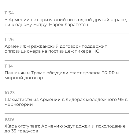
11:34
У Армении нет притязаний ни к одной другой стране,
ни к одному метру. Нарек Карапетян
11:26
Армения: «Гражданский договор» поддержит
оппозиционера на пост вице-спикера НС
11:14
Пашинян и Трамп обсудили старт проекта TRIPP и
мирный договор
10:23
Шахматисты из Армении в лидерах молодежного ЧЕ в
Черногории
10:19
Жара отступает: Армению ждут дожди и похолодание
до 35 градусов