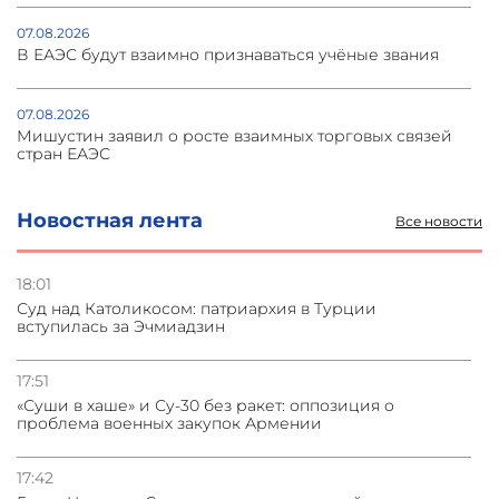
07.08.2026
В ЕАЭС будут взаимно признаваться учёные звания
07.08.2026
Мишустин заявил о росте взаимных торговых связей
стран ЕАЭС
05.08.2026
Новостная лента
Все новости
Турецкие журналисты отправились в оккупированный
Акна
18:01
Суд над Католикосом: патриархия в Турции
05.08.2026
вступилась за Эчмиадзин
Васильев: НАТО против диалога с ОДКБ, ломиться в
закрытые двери нет смысла
17:51
«Суши в хаше» и Су-30 без ракет: оппозиция о
04.08.2026
проблема военных закупок Армении
СМИ: США требуют от Ирана нейтрализовать ядерное
топливо для возможной сделки
17:42