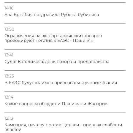
14:16
Ана Брнабич поздравила Рубена Рубиняна
13:50
Oграничения на экспорт армянских товаров
провоцируют негатив к ЕАЭС - Пашинян
13:41
Судят Католикоса: день позора и предательства
13:23
В ЕАЭС будут взаимно признаваться учёные звания
13:14
Какие вопросы обсудили Пашинян и Жапаров
12:13
Кампания, начатая против Церкви - признак слабости
властей