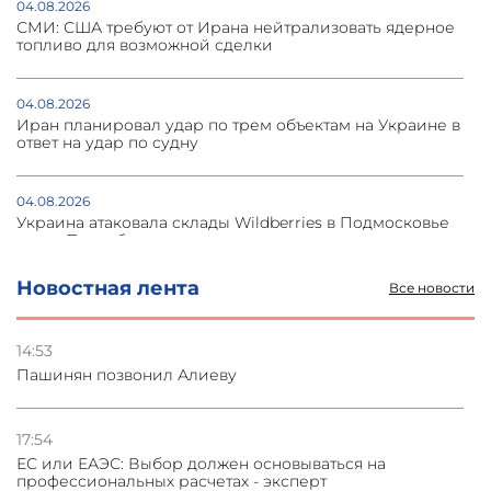
04.08.2026
СМИ: США требуют от Ирана нейтрализовать ядерное
топливо для возможной сделки
04.08.2026
Иран планировал удар по трем объектам на Украине в
ответ на удар по судну
04.08.2026
Украина атаковала склады Wildberries в Подмосковье
и под Петербургом
Новостная лента
Все новости
03.08.2026
Стратегия безопасности ОДКБ допускает применение
ядерного оружия для защиты союзников
14:53
Пашинян позвонил Алиеву
03.08.2026
Нассим Талеб отказался выступить с лекцией в
Азербайджане
17:54
ЕС или ЕАЭС: Выбор должен основываться на
профессиональных расчетах - эксперт