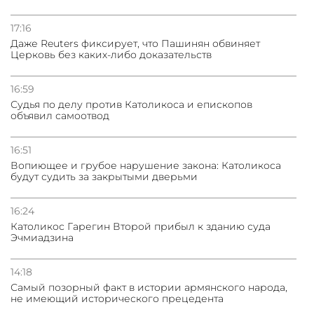
31.07.2026
Сотрудничество и очереди – детали визита главы
погрануправления СНБ Армении в Тбилиси
17:16
Даже Reuters фиксирует, что Пашинян обвиняет
Церковь без каких-либо доказательств
16:59
Судья по делу против Католикоса и епископов
объявил самоотвод
16:51
Вопиющее и грубое нарушение закона: Католикоса
будут судить за закрытыми дверьми
16:24
Католикос Гарегин Второй прибыл к зданию суда
Эчмиадзина
14:18
Самый позорный факт в истории армянского народа,
не имеющий исторического прецедента