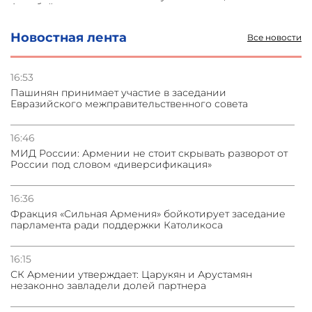
Азербайджане
Новостная лента
Все новости
31.07.2026
Сотрудничество и очереди – детали визита главы
погрануправления СНБ Армении в Тбилиси
16:53
Пашинян принимает участие в заседании
Евразийского межправительственного совета
31.07.2026
Грузия развивается несмотря на внешние шоки и
вызовы – минэкономики Грузии
16:46
МИД России: Армении не стоит скрывать разворот от
России под словом «диверсификация»
31.07.2026
Трамп готов дать шанс переговорам с Ираном при
условии прекращения огня
16:36
Фракция «Сильная Армения» бойкотирует заседание
парламента ради поддержки Католикоса
16:15
СК Армении утверждает: Царукян и Арустамян
незаконно завладели долей партнера