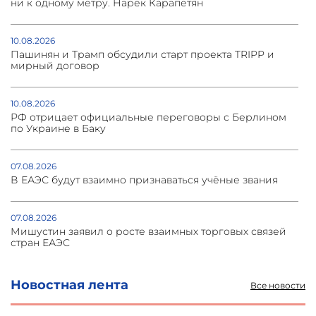
ни к одному метру. Нарек Карапетян
10.08.2026
Пашинян и Трамп обсудили старт проекта TRIPP и
мирный договор
10.08.2026
РФ отрицает официальные переговоры с Берлином
по Украине в Баку
07.08.2026
В ЕАЭС будут взаимно признаваться учёные звания
07.08.2026
Мишустин заявил о росте взаимных торговых связей
стран ЕАЭС
05.08.2026
Новостная лента
Все новости
Турецкие журналисты отправились в оккупированный
Акна