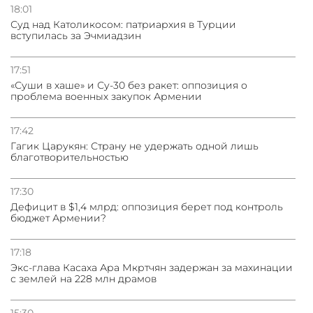
18:01
Суд над Католикосом: патриархия в Турции
05.08.2026
вступилась за Эчмиадзин
Васильев: НАТО против диалога с ОДКБ, ломиться в
закрытые двери нет смысла
17:51
«Суши в хаше» и Су-30 без ракет: оппозиция о
04.08.2026
проблема военных закупок Армении
СМИ: США требуют от Ирана нейтрализовать ядерное
топливо для возможной сделки
17:42
Гагик Царукян: Страну не удержать одной лишь
благотворительностью
17:30
Дефицит в $1,4 млрд: оппозиция берет под контроль
бюджет Армении?
17:18
Экс-глава Касаха Ара Мкртчян задержан за махинации
с землей на 228 млн драмов