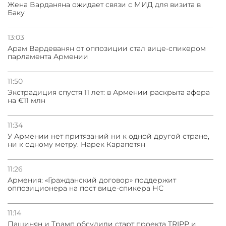
Жена Варданяна ожидает связи с МИД для визита в
Баку
13:03
Арам Вардеванян от оппозиции стал вице-спикером
парламента Армении
11:50
Экстрадиция спустя 11 лет: в Армении раскрыта афера
на €11 млн
11:34
У Армении нет притязаний ни к одной другой стране,
ни к одному метру. Нарек Карапетян
11:26
Армения: «Гражданский договор» поддержит
оппозиционера на пост вице-спикера НС
11:14
Пашинян и Трамп обсудили старт проекта TRIPP и