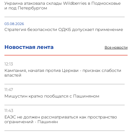
Украина атаковала склады Wildberries в Подмосковье
и под Петербургом
03.08.2026
Стратегия безопасности ОДКБ допускает применение
ядерного оружия для защиты союзников
Новостная лента
Все новости
03.08.2026
Нассим Талеб отказался выступить с лекцией в
Азербайджане
12:13
Кампания, начатая против Церкви - признак слабости
властей
31.07.2026
Сотрудничество и очереди – детали визита главы
погрануправления СНБ Армении в Тбилиси
11:47
Мишустин кратко пообщался с Пашиняном
31.07.2026
Грузия развивается несмотря на внешние шоки и
11:43
вызовы – минэкономики Грузии
ЕАЭС не должен рассматриваться как пространство
ограничений - Пашинян