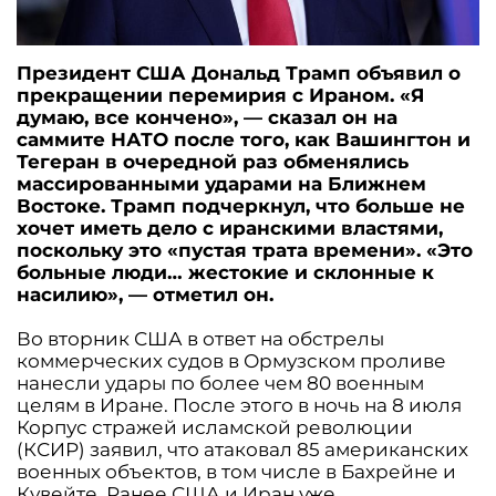
Президент США Дональд Трамп объявил о
прекращении перемирия с Ираном. «Я
думаю, все кончено», — сказал он на
саммите НАТО после того, как Вашингтон и
Тегеран в очередной раз обменялись
массированными ударами на Ближнем
Востоке. Трамп подчеркнул, что больше не
хочет иметь дело с иранскими властями,
поскольку это «пустая трата времени». «Это
больные люди… жестокие и склонные к
насилию», — отметил он.
Во вторник США в ответ на обстрелы
коммерческих судов в Ормузском проливе
нанесли удары по более чем 80 военным
целям в Иране. После этого в ночь на 8 июля
Корпус стражей исламской революции
(КСИР) заявил, что атаковал 85 американских
военных объектов, в том числе в Бахрейне и
Кувейте. Ранее США и Иран уже