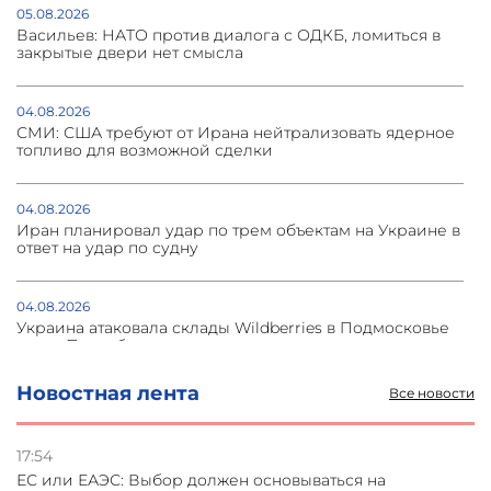
05.08.2026
Васильев: НАТО против диалога с ОДКБ, ломиться в
закрытые двери нет смысла
04.08.2026
СМИ: США требуют от Ирана нейтрализовать ядерное
топливо для возможной сделки
04.08.2026
Иран планировал удар по трем объектам на Украине в
ответ на удар по судну
04.08.2026
Украина атаковала склады Wildberries в Подмосковье
и под Петербургом
Новостная лента
Все новости
03.08.2026
Стратегия безопасности ОДКБ допускает применение
ядерного оружия для защиты союзников
17:54
ЕС или ЕАЭС: Выбор должен основываться на