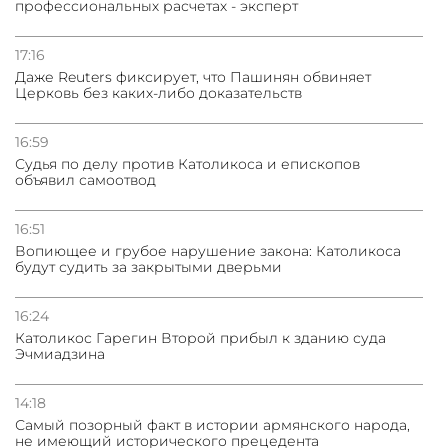
профессиональных расчетах - эксперт
03.08.2026
Нассим Талеб отказался выступить с лекцией в
Азербайджане
17:16
Даже Reuters фиксирует, что Пашинян обвиняет
Церковь без каких-либо доказательств
31.07.2026
Сотрудничество и очереди – детали визита главы
погрануправления СНБ Армении в Тбилиси
16:59
Судья по делу против Католикоса и епископов
объявил самоотвод
16:51
Вопиющее и грубое нарушение закона: Католикоса
будут судить за закрытыми дверьми
16:24
Католикос Гарегин Второй прибыл к зданию суда
Эчмиадзина
14:18
Самый позорный факт в истории армянского народа,
не имеющий исторического прецедента