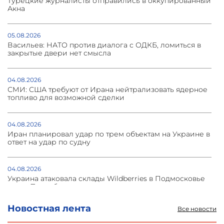
Турецкие журналисты отправились в оккупированный
Акна
05.08.2026
Васильев: НАТО против диалога с ОДКБ, ломиться в
закрытые двери нет смысла
04.08.2026
СМИ: США требуют от Ирана нейтрализовать ядерное
топливо для возможной сделки
04.08.2026
Иран планировал удар по трем объектам на Украине в
ответ на удар по судну
04.08.2026
Украина атаковала склады Wildberries в Подмосковье
и под Петербургом
Новостная лента
Все новости
03.08.2026
Стратегия безопасности ОДКБ допускает применение