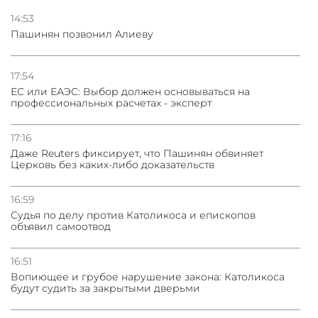
ядерного оружия для защиты союзников
14:53
Пашинян позвонил Алиеву
03.08.2026
Нассим Талеб отказался выступить с лекцией в
Азербайджане
17:54
ЕС или ЕАЭС: Выбор должен основываться на
профессиональных расчетах - эксперт
31.07.2026
Сотрудничество и очереди – детали визита главы
погрануправления СНБ Армении в Тбилиси
17:16
Даже Reuters фиксирует, что Пашинян обвиняет
Церковь без каких-либо доказательств
16:59
Судья по делу против Католикоса и епископов
объявил самоотвод
16:51
Вопиющее и грубое нарушение закона: Католикоса
будут судить за закрытыми дверьми