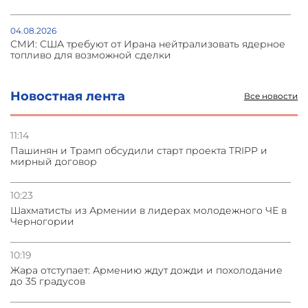
04.08.2026
СМИ: США требуют от Ирана нейтрализовать ядерное
топливо для возможной сделки
04.08.2026
Новостная лента
Все новости
Иран планировал удар по трем объектам на Украине в
ответ на удар по судну
11:14
Пашинян и Трамп обсудили старт проекта TRIPP и
04.08.2026
мирный договор
Украина атаковала склады Wildberries в Подмосковье
и под Петербургом
10:23
Шахматисты из Армении в лидерах молодежного ЧЕ в
03.08.2026
Черногории
Стратегия безопасности ОДКБ допускает применение
ядерного оружия для защиты союзников
10:19
Жара отступает: Армению ждут дожди и похолодание
до 35 градусов