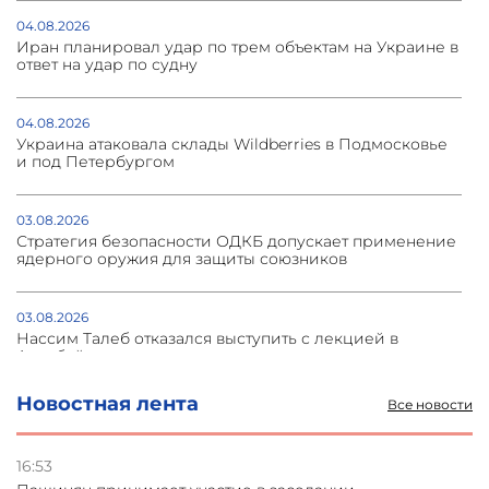
04.08.2026
Иран планировал удар по трем объектам на Украине в
ответ на удар по судну
04.08.2026
Украина атаковала склады Wildberries в Подмосковье
и под Петербургом
03.08.2026
Стратегия безопасности ОДКБ допускает применение
ядерного оружия для защиты союзников
03.08.2026
Нассим Талеб отказался выступить с лекцией в
Азербайджане
Новостная лента
Все новости
31.07.2026
Сотрудничество и очереди – детали визита главы
погрануправления СНБ Армении в Тбилиси
16:53