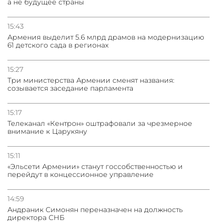
а не будущее страны
15:43
Армения выделит 5.6 млрд драмов на модернизацию
61 детского сада в регионах
15:27
Три министерства Армении сменят названия:
созывается заседание парламента
15:17
Телеканал «Кентрон» оштрафовали за чрезмерное
внимание к Царукяну
15:11
«Эльсети Армении» станут госсобственностью и
перейдут в концессионное управление
14:59
Андраник Симонян переназначен на должность
директора СНБ