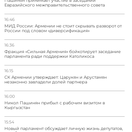
Пашинян принимает участие в заседании
Евразийского межправительственного совета
31.07.2026
Грузия развивается несмотря на внешние шоки и
вызовы – минэкономики Грузии
16:46
МИД России: Армении не стоит скрывать разворот от
России под словом «диверсификация»
31.07.2026
Трамп готов дать шанс переговорам с Ираном при
условии прекращения огня
16:36
Фракция «Сильная Армения» бойкотирует заседание
парламента ради поддержки Католикоса
16:15
СК Армении утверждает: Царукян и Арустамян
незаконно завладели долей партнера
16:00
Никол Пашинян прибыл с рабочим визитом в
Кыргызстан
15:54
Новый парламент обсуждает личную жизнь депутатов,