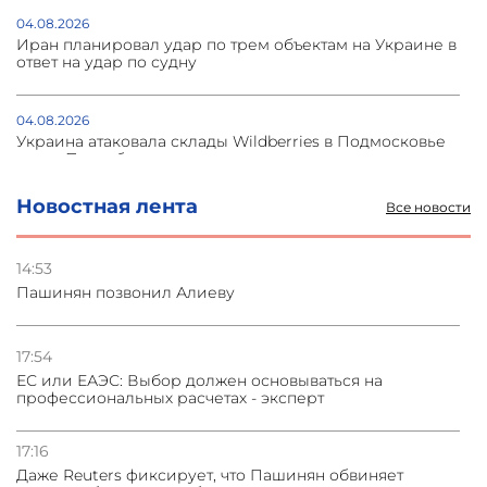
04.08.2026
Иран планировал удар по трем объектам на Украине в
ответ на удар по судну
04.08.2026
Украина атаковала склады Wildberries в Подмосковье
и под Петербургом
Новостная лента
Все новости
03.08.2026
Стратегия безопасности ОДКБ допускает применение
ядерного оружия для защиты союзников
14:53
Пашинян позвонил Алиеву
03.08.2026
Нассим Талеб отказался выступить с лекцией в
Азербайджане
17:54
ЕС или ЕАЭС: Выбор должен основываться на
профессиональных расчетах - эксперт
31.07.2026
Сотрудничество и очереди – детали визита главы
погрануправления СНБ Армении в Тбилиси
17:16
Даже Reuters фиксирует, что Пашинян обвиняет