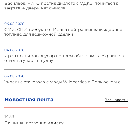
Васильев: НАТО против диалога с ОДКБ, ломиться в
закрытые двери нет смысла
04.08.2026
СМИ: США требуют от Ирана нейтрализовать ядерное
топливо для возможной сделки
04.08.2026
Иран планировал удар по трем объектам на Украине в
ответ на удар по судну
04.08.2026
Украина атаковала склады Wildberries в Подмосковье
и под Петербургом
Новостная лента
Все новости
03.08.2026
Стратегия безопасности ОДКБ допускает применение
ядерного оружия для защиты союзников
14:53
Пашинян позвонил Алиеву
03.08.2026