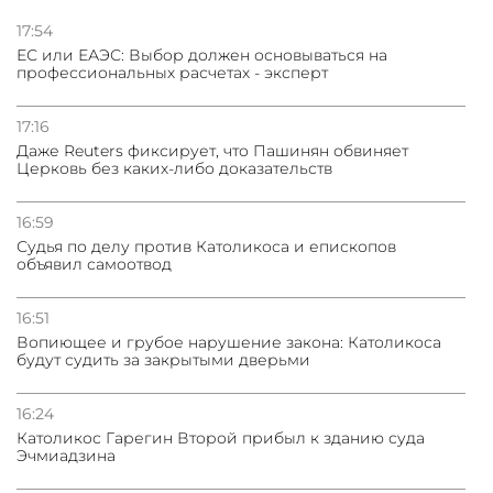
Нассим Талеб отказался выступить с лекцией в
Азербайджане
17:54
ЕС или ЕАЭС: Выбор должен основываться на
профессиональных расчетах - эксперт
31.07.2026
Сотрудничество и очереди – детали визита главы
погрануправления СНБ Армении в Тбилиси
17:16
Даже Reuters фиксирует, что Пашинян обвиняет
Церковь без каких-либо доказательств
16:59
Судья по делу против Католикоса и епископов
объявил самоотвод
16:51
Вопиющее и грубое нарушение закона: Католикоса
будут судить за закрытыми дверьми
16:24
Католикос Гарегин Второй прибыл к зданию суда
Эчмиадзина