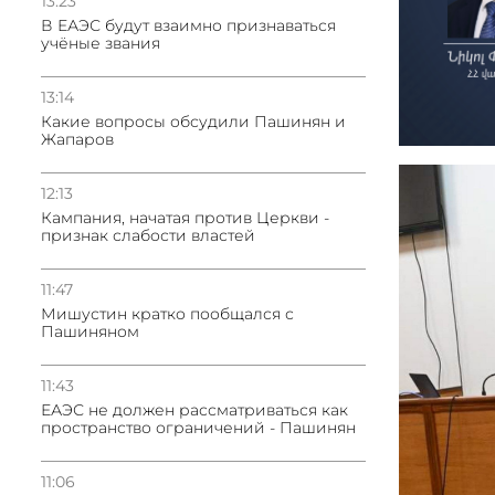
13:23
В ЕАЭС будут взаимно признаваться
учёные звания
13:14
Какие вопросы обсудили Пашинян и
Жапаров
12:13
Кампания, начатая против Церкви -
признак слабости властей
11:47
Мишустин кратко пообщался с
Пашиняном
11:43
ЕАЭС не должен рассматриваться как
пространство ограничений - Пашинян
11:06