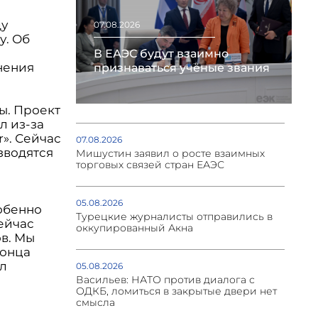
ду
07.08.2026
у. Об
В ЕАЭС будут взаимно
нения
признаваться учёные звания
ы. Проект
л из-за
». Сейчас
07.08.2026
зводятся
Мишустин заявил о росте взаимных
торговых связей стран ЕАЭС
05.08.2026
обенно
Турецкие журналисты отправились в
ейчас
оккупированный Акна
ов. Мы
конца
ил
05.08.2026
Васильев: НАТО против диалога с
ОДКБ, ломиться в закрытые двери нет
смысла