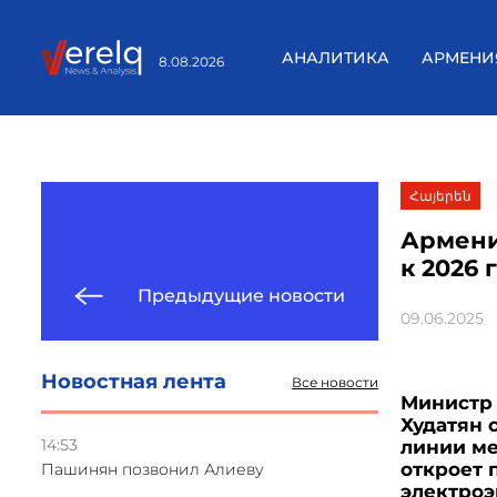
АНАЛИТИКА
АРМЕНИ
8.08.2026
Հայերեն
Армени
к 2026 
Предыдущие новости
09.06.2025
Новостная лента
Все новости
Министр 
Худатян 
14:53
линии ме
откроет 
Пашинян позвонил Алиеву
электроэ