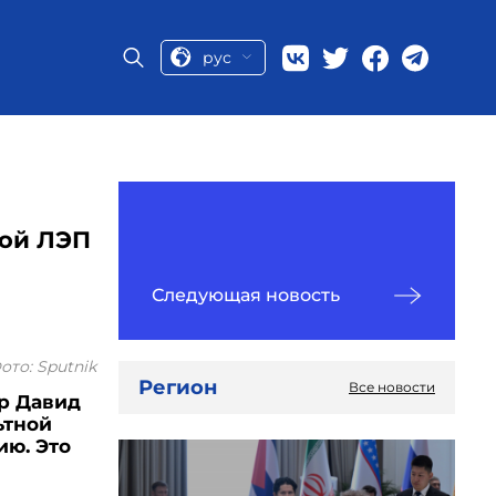
рус
вой ЛЭП
Следующая новость
ото: Sputnik
Регион
Все новости
р Давид
ьтной
ю. Это