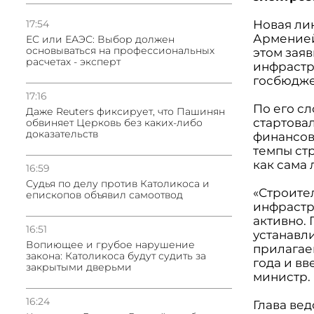
17:54
Новая ли
Арменией 
ЕС или ЕАЭС: Выбор должен
основываться на профессиональных
этом зая
расчетах - эксперт
инфрастр
госбюдже
17:16
По его сл
Даже Reuters фиксирует, что Пашинян
стартовал
обвиняет Церковь без каких-либо
доказательств
финансов
темпы ст
как сама
16:59
Судья по делу против Католикоса и
«Строите
епископов объявил самоотвод
инфрастр
активно.
16:51
устанавл
Вопиющее и грубое нарушение
прилагае
закона: Католикоса будут судить за
года и вв
закрытыми дверьми
министр.
16:24
Глава вед