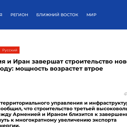
Я
РЕГИОН
БЛИЖНИЙ ВОСТОК
МИР
Русский
я и Иран завершат строительство но
году: мощность возрастет втрое
Ф
территориального управления и инфраструкту
сообщил, что строительство третьей высоковол
жду Арменией и Ираном близится к завершени
путь к многократному увеличению экспорта
нергии.