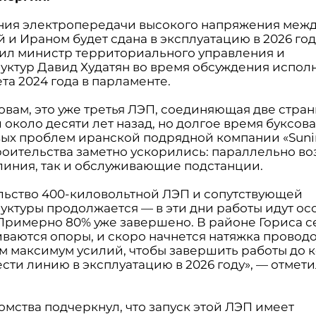
ния электропередачи высокого напряжения меж
и Ираном будет сдана в эксплуатацию в 2026 год
вил министр территориального управления и
уктур Давид Худатян во время обсуждения испол
та 2024 года в парламенте.
овам, это уже третья ЛЭП, соединяющая две стран
 около десяти лет назад, но долгое время буксова
ых проблем иранской подрядной компании «Sunir
роительства заметно ускорились: параллельно во
 линия, так и обслуживающие подстанции.
льство 400-киловольтной ЛЭП и сопутствующей
уктуры продолжается — в эти дни работы идут ос
 Примерно 80% уже завершено. В районе Гориса с
иваются опоры, и скоро начнется натяжка провод
м максимум усилий, чтобы завершить работы до 
ести линию в эксплуатацию в 2026 году», — отмет
омства подчеркнул, что запуск этой ЛЭП имеет