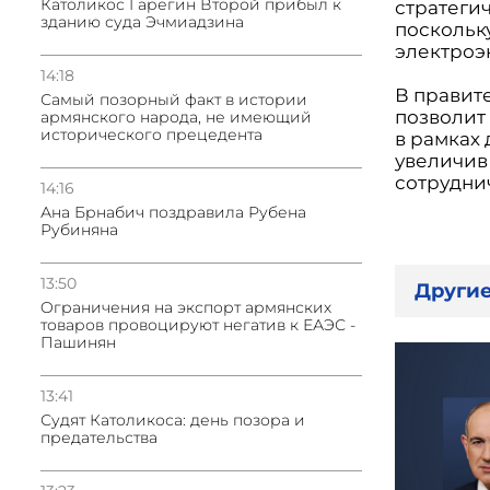
Католикос Гарегин Второй прибыл к
стратеги
зданию суда Эчмиадзина
поскольк
электроэн
14:18
В правите
Самый позорный факт в истории
позволит
армянского народа, не имеющий
исторического прецедента
в рамках
увеличив
сотрудни
14:16
Ана Брнабич поздравила Рубена
Рубиняна
13:50
Другие
Oграничения на экспорт армянских
товаров провоцируют негатив к ЕАЭС -
Пашинян
13:41
Судят Католикоса: день позора и
предательства