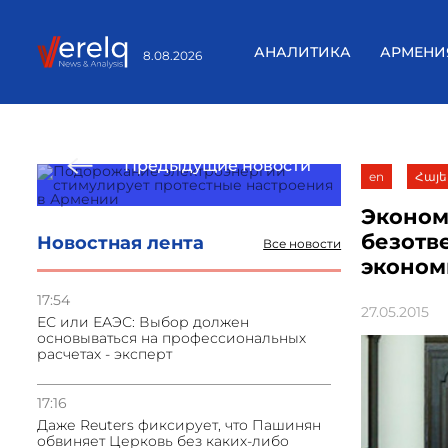
АНАЛИТИКА
АРМЕНИ
8.08.2026
Предыдущие новости
en
Հայե
Эконом
безотв
Новостная лента
Все новости
эконом
17:54
27.05.2015
ЕС или ЕАЭС: Выбор должен
основываться на профессиональных
расчетах - эксперт
17:16
Даже Reuters фиксирует, что Пашинян
обвиняет Церковь без каких-либо