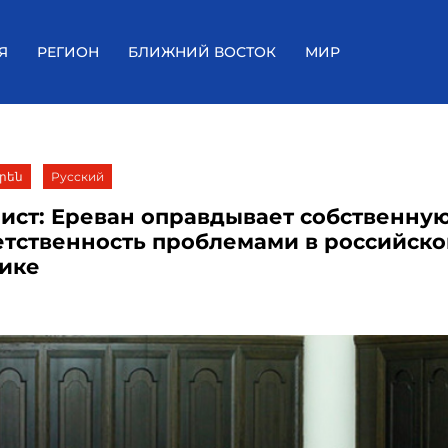
Я
РЕГИОН
БЛИЖНИЙ ВОСТОК
МИР
րեն
Русский
ист: Ереван оправдывает собственну
етственность проблемами в российск
ике