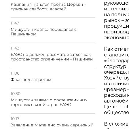
руководс
Кампания, начатая против Церкви -
интегрир
признак слабости властей
на полну
рынок – 
11:47
продукци
Мишустин кратко пообщался с
производ
Пашиняном
экономис
11:43
Как отме
ЕАЭС не должен рассматриваться как
становит
пространство ограничений - Пашинян
«благодар
структур.
очередь, 
11:06
Хозяйств
Флаг под запретом
из причин
чрезмерн
10:30
расходы 
Мишустин заявил о росте взаимных
автомоби
торговых связей стран ЕАЭС
Целесооб
обществе»
10:17
В сложив
Заявление Матвиено очень серьезный