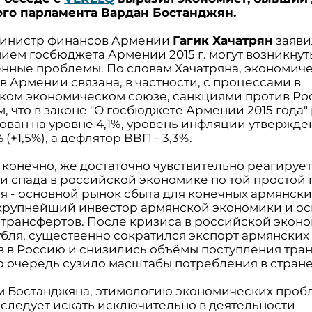
го парламента Вардан Бостанджян.
министр финансов Армении
Гагик Хачатрян
заявил
ием госбюджета Армении 2015 г. могут возникнут
нные проблемы. По словам Хачатряна, экономич
в Армении связана, в частности, с процессами в
ком экономическом союзе, санкциями против Ро
, что в законе "О госбюджете Армении 2015 года"
ован на уровне 4,1%, уровень инфляции утвержде
 (+1,5%), а дефлятор ВВП - 3,3%.
 конечно, же достаточно чувствительно реагирует
и спада в российской экономике по той простой 
ия - основной рынок сбыта для конечных армянски
 крупнейший инвестор армянской экономики и о
 трансфертов. После кризиса в российской экон
убля, существенно сократился экспорт армянских
в в Россию и снизились объёмы поступления тра
ою очередь сузило масштабы потребления в стране
м Бостанджяна, этимологию экономических проб
следует искать исключительно в деятельности