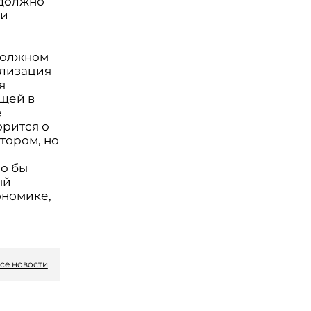
 должно
 и
 должном
олизация
я
щей в
е
орится о
тором, но
ло бы
ый
ономике,
се новости