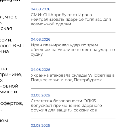
04.08.2026
СМИ: США требуют от Ирана
, что с
нейтрализовать ядерное топливо для
ь
возможной сделки
еская
ссии.
04.08.2026
Иран планировал удар по трем
 рост ВВП
объектам на Украине в ответ на удар по
н на
судну
 на
04.08.2026
причине,
Украина атаковала склады Wildberries в
х
Подмосковье и под Петербургом
сновной
омике и
03.08.2026
Стратегия безопасности ОДКБ
нсфертов,
допускает применение ядерного
.
оружия для защиты союзников
лем
03.08.2026