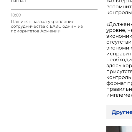
«Альтерн
сигнал
вспомнить
контроль
10:09
Пашинян назвал укрепление
«Должен 
сотрудничества с ЕАЭС одним из
уровне, 
приоритетов Армении
экономик
отсутств
экономик
исправит
необходи
здесь ко
присутст
контроль
формат п
правильн
имплемен
Другие