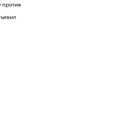
у против
бъявил