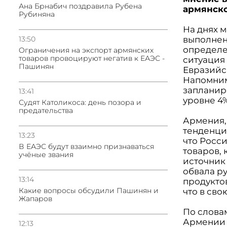
Ана Брнабич поздравила Рубена
армянско
Рубиняна
На днях 
13:50
выполнен
определе
Oграничения на экспорт армянских
товаров провоцируют негатив к ЕАЭС -
ситуация 
Пашинян
Евразийс
Напомним
запланир
13:41
уровне 4%
Судят Католикоса: день позора и
предательства
Армения,
тенденци
13:23
что Росс
В ЕАЭС будут взаимно признаваться
товаров,
учёные звания
источник
обвала р
13:14
продукто
Какие вопросы обсудили Пашинян и
что в св
Жапаров
По слова
Армении 
12:13