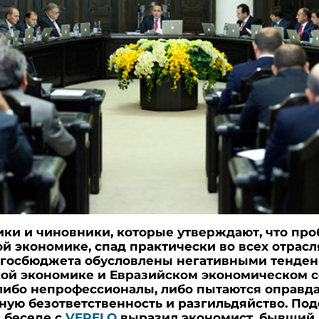
ики и чиновники, которые утверждают, что пр
й экономике, спад практически во всех отрасл
 госбюджета обусловлены негативными тенден
ой экономике и Евразийском экономическом с
 либо непрофессионалы, либо пытаются оправд
ную безответственность и разгильдяйство. По
 беседе с
VERELQ
выразил экономист, бывший 