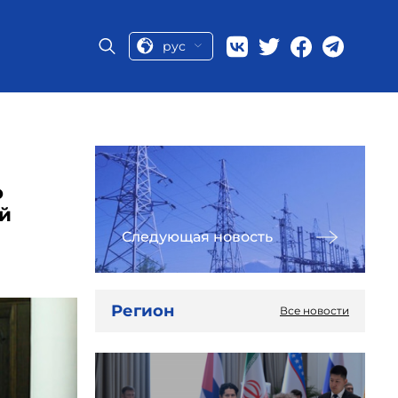
рус
ю
ой
Следующая новость
Регион
Все новости