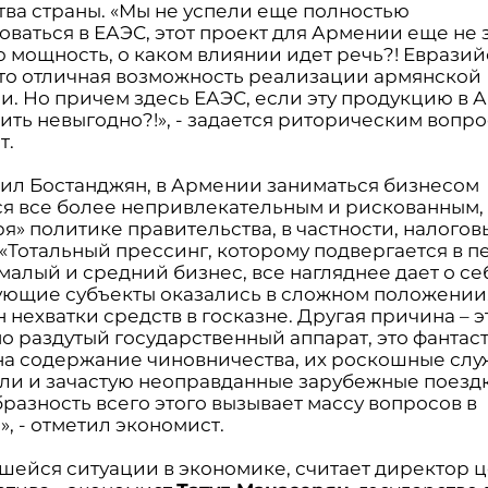
тва страны. «Мы не успели еще полностью
оваться в ЕАЭС, этот проект для Армении еще не 
ю мощность, о каком влиянии идет речь?! Еврази
это отличная возможность реализации армянской
и. Но причем здесь ЕАЭС, если эту продукцию в
ить невыгодно?!», - задается риторическим вопр
т.
тил Бостанджян, в Армении заниматься бизнесом
ся все более непривлекательным и рискованным,
я» политике правительства, в частности, налогов
 «Тотальный прессинг, которому подвергается в 
малый и средний бизнес, все нагляднее дает о себ
ующие субъекты оказались в сложном положении.
 нехватки средств в госказне. Другая причина – э
о раздутый государственный аппарат, это фантас
на содержание чиновничества, их роскошные сл
ли и зачастую неоправданные зарубежные поездк
разность всего этого вызывает массу вопросов в
, - отметил экономист.
шейся ситуации в экономике, считает директор 