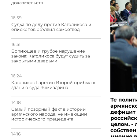
доказательств
16:59
Судья по делу против Католикоса и
епископов объявил самоотвод
16:51
Вопиющее и грубое нарушение
закона: Католикоса будут судить за
закрытыми дверьми
16:24
Католикос Гарегин Второй прибыл к
зданию суда Эчмиадзина
Те полит
14:18
армянско
Самый позорный факт в истории
дефицит
армянского народа, не имеющий
российск
исторического прецедента
целом, -
собствен
14:16
мнение в