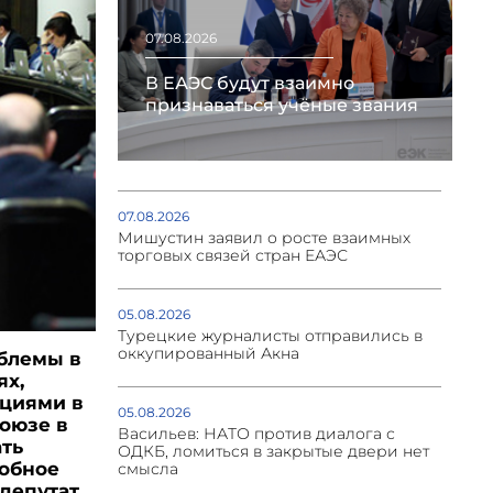
07.08.2026
В ЕАЭС будут взаимно
признаваться учёные звания
07.08.2026
Мишустин заявил о росте взаимных
торговых связей стран ЕАЭС
05.08.2026
Турецкие журналисты отправились в
оккупированный Акна
облемы в
ях,
циями в
05.08.2026
оюзе в
Васильев: НАТО против диалога с
ать
ОДКБ, ломиться в закрытые двери нет
добное
смысла
депутат