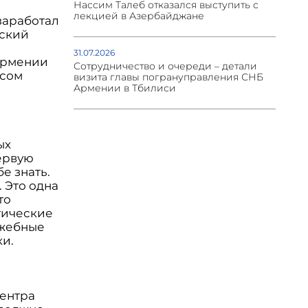
Нассим Талеб отказался выступить с
лекцией в Азербайджане
заработал
йский
31.07.2026
 Армении
Сотрудничество и очереди – детали
осом
визита главы погрануправления СНБ
Армении в Тбилиси
ых
первую
е знать.
 Это одна
то
тические
ужебные
и.
центра