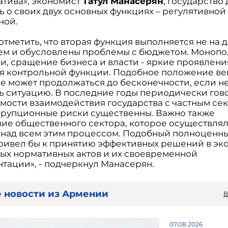
атива», экономист
Татул Манасерян
, государство
 о своих двух основных функциях – регулятивной
ной.
отметить, что вторая функция выполняется не на
чем и обусловлены проблемы с бюджетом. Моноп
и, сращение бизнеса и власти - яркие проявлени
ия контрольной функции. Подобное положение ве
е может продолжаться до бесконечности, если н
ь ситуацию. В последние годы периодически гов
мости взаимодействия государства с частным сек
ррупционные риски существенны. Важно также
вие общественного сектора, которое осуществля
 над всем этим процессом. Подобный полноценн
ривел бы к принятию эффективных решений в эк
ых нормативных актов и их своевременной
тации», - подчеркнул Манасерян.
 новости из Армении
В
07.08.2026