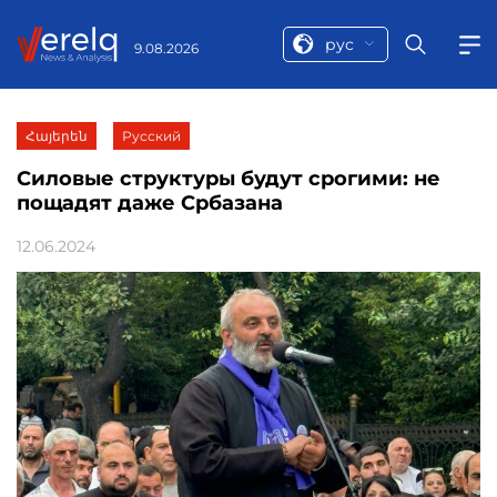
рус
9.08.2026
Հայերեն
Русский
Силовые структуры будут срогими: не
пощадят даже Србазана
12.06.2024