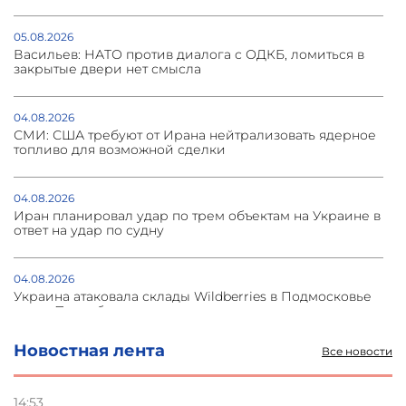
05.08.2026
Васильев: НАТО против диалога с ОДКБ, ломиться в
закрытые двери нет смысла
04.08.2026
СМИ: США требуют от Ирана нейтрализовать ядерное
топливо для возможной сделки
04.08.2026
Иран планировал удар по трем объектам на Украине в
ответ на удар по судну
04.08.2026
Украина атаковала склады Wildberries в Подмосковье
и под Петербургом
Новостная лента
Все новости
03.08.2026
Стратегия безопасности ОДКБ допускает применение
ядерного оружия для защиты союзников
14:53