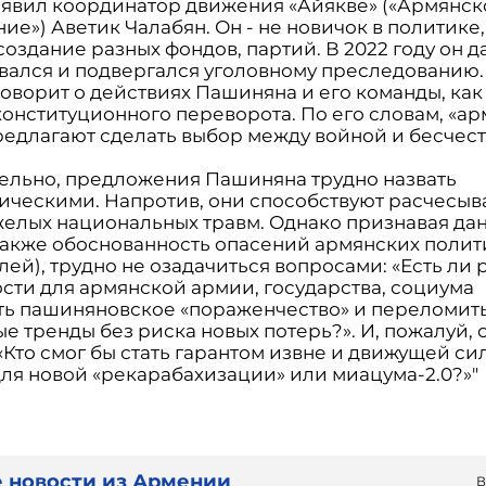
аявил координатор движения «Айякве» («Армянск
ие») Аветик Чалабян. Он - не новичок в политике,
оздание разных фондов, партий. В 2022 году он 
вался и подвергался уголовному преследованию.
оворит о действиях Пашиняна и его команды, как
конституционного переворота. По его словам, «а
редлагают сделать выбор между войной и бесчест
ельно, предложения Пашиняна трудно назвать
ическими. Напротив, они способствуют расчесы
желых национальных травм. Однако признавая да
 также обоснованность опасений армянских полит
ей), трудно не озадачиться вопросами: «Есть ли
сти для армянской армии, государства, социума
ть пашиняновское «пораженчество» и переломит
е тренды без риска новых потерь?». И, пожалуй,
«Кто смог бы стать гарантом извне и движущей си
для новой «рекарабахизации» или миацума-2.0?»"
 новости из Армении
В