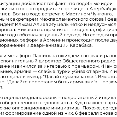
итуации добавляет тот факт, что подобные идеи
ски синхронно продвигает президент Азербайдж
иев. Вот и в ходе встречи с Мартином Чунгонга,
ным секретарем Межпарламентского союза 1 фев
зидент Ильхам Алиев эту цель четко и недвусмыс
ровал. Никакого открытия он не сделал, официа
гие годы обозначал данный подход. Но сегодня п
ционных реформ в Армении происходит после дву
поражений и деарменизации Карабаха.
я и метафоры Пашиняна ожидаемо вызвали разн
Исполнительный директор Общественного радио
даже извинился за интервью с премьером. «Нам с
ьные, армяне — слабые, турки убивают армян. И и
о сделать вывод: "Давайте усиливаться". Вместо 
ло: "Давайте перестанем быть армянами"», - рез
т.
ая оценка медиаперсоны – недостаточный индика
 общественного недовольства. Куда важнее парт
ские оппозиционные инициативы. Похоже, сегод
м формирование одной из них. 6 февраля снова о