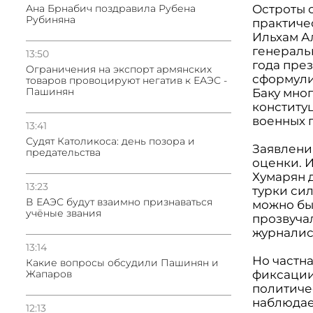
Ана Брнабич поздравила Рубена
Остроты с
Рубиняна
практиче
Ильхам Ал
генераль
13:50
года пре
Oграничения на экспорт армянских
сформули
товаров провоцируют негатив к ЕАЭС -
Пашинян
Баку мно
конститу
военных 
13:41
Судят Католикоса: день позора и
Заявлени
предательства
оценки. 
Хумарян 
13:23
турки сил
В ЕАЭС будут взаимно признаваться
можно был
учёные звания
прозвуча
журналис
13:14
Но частн
Какие вопросы обсудили Пашинян и
Жапаров
фиксации
политиче
наблюдае
12:13