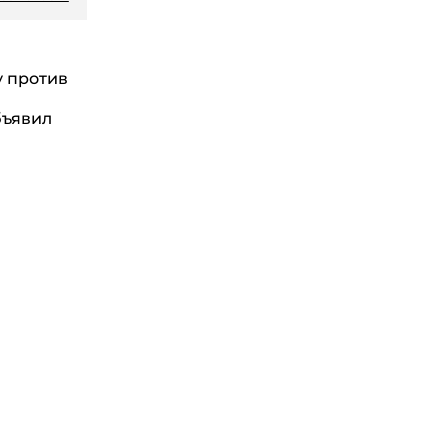
у против
бъявил