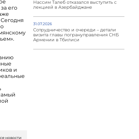
ое
Нассим Талеб отказался выступить с
лекцией в Азербайджане
 за его
даже
 Сегодня
31.07.2026
 о
Сотрудничество и очереди – детали
рмянскому
визита главы погрануправления СНБ
ьем».
Армении в Тбилиси
ванию
нные
иков и
 реальные
ь
 самый
лой
се новости