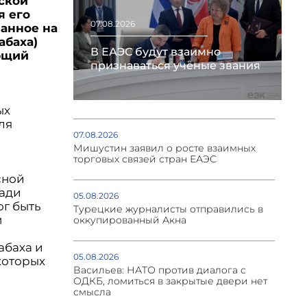
тской
я его
07.08.2026
ванное на
абаха)
В ЕАЭС будут взаимно
ающий
признаваться учёные звания
ых
ля
07.08.2026
Мишустин заявил о росте взаимных
торговых связей стран ЕАЭС
ь
сной
ради
05.08.2026
ог быть
Турецкие журналисты отправились в
м
оккупированный Акна
абаха и
05.08.2026
которых
Васильев: НАТО против диалога с
ОДКБ, ломиться в закрытые двери нет
смысла