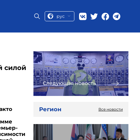
рус
й силой
Следующая новость
Регион
акто
Все новости
амме
емьер-
исимости