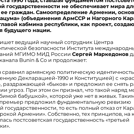
густа 1990 года, ставшая фундаментом постсове
й государственности не обеспечивает мира дл
 ее граждан. Самоопределение Армении, осно
ацума» (объединения АрмССР и Нагорного Кар
главой кабмина республики, как проект, созд
я будущего нации.
пишет ведущий научный сотрудник Центра
нтической безопасности Института международн
ваний МГИМО МИД России
Сергей Маркедонов
д
канала Bunin & Co и продолжает:
 сравнил армянскую политическую идентичност
ленную Декларацией-1990 и Конституцией) с «кра
, раздражающей «быков» и предложил ее снять 
и угроз. При этом он признал, что такой наряд м
бимой бабушкой», которой уже нет в живых. Таки
 премьер предложил фундаментальную ревизию
 государственности, то есть полный отказ от Кар
рокой Армении». Собственно, тех принципов, на 
лась постсоветская государственность «третьей
ки».