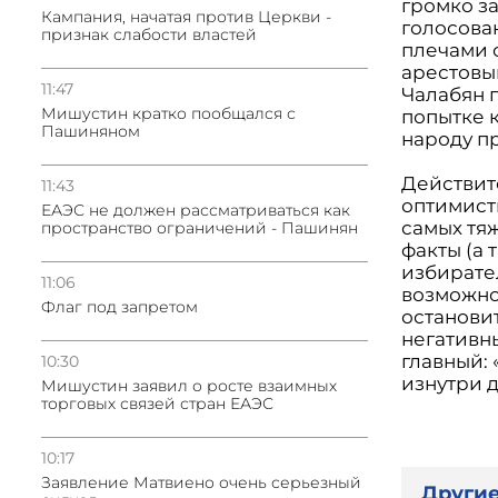
громко з
Кампания, начатая против Церкви -
голосован
признак слабости властей
плечами с
арестовы
11:47
Чалабян г
Мишустин кратко пообщался с
попытке 
Пашиняном
народу п
Действит
11:43
оптимист
ЕАЭС не должен рассматриваться как
самых тя
пространство ограничений - Пашинян
факты (а
избирател
11:06
возможно
Флаг под запретом
останови
негативны
главный: 
10:30
изнутри 
Мишустин заявил о росте взаимных
торговых связей стран ЕАЭС
10:17
Заявление Матвиено очень серьезный
Другие