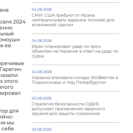
ана
04.08.2026
СМИ: США требуют от Ирана
нейтрализовать ядерное топливо для
раля 2024
возможной сделки
ленно
льный
ромоушн
04.08.2026
х ее
Иран планировал удар по трем
объектам на Украине в ответ на удар по
судну
оречивые
 Гарегин
04.08.2026
казали:
Украина атаковала склады Wildberries в
з этого
Подмосковье и под Петербургом
этого
юмировал
03.08.2026
Стратегия безопасности ОДКБ
допускает применение ядерного
тор для
оружия для защиты союзников
ийно-
ня мы
 себе
03.08.2026