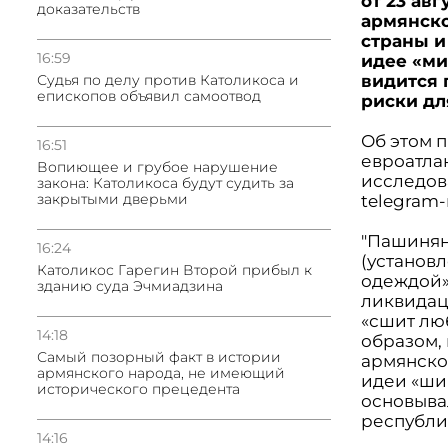
от 23 ав
доказательств
армянско
страны и
16:59
идее «ми
Судья по делу против Католикоса и
видится 
епископов объявил самоотвод
риски дл
Об этом 
16:51
евроатла
Вопиющее и грубое нарушение
исследо
закона: Католикоса будут судить за
закрытыми дверьми
telegram-
"Пашинян
16:24
(установ
Католикос Гарегин Второй прибыл к
одеждой»
зданию суда Эчмиадзина
ликвидаци
«сшит лю
14:18
образом,
Самый позорный факт в истории
армянской
армянского народа, не имеющий
идеи «ши
исторического прецедента
основыва
республи
14:16