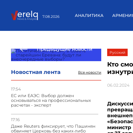
АНАЛИТИКА
АРМЕНИ
7.08.2026
Предыдущие новости
Русский
Кто см
изнутр
Новостная лента
Все новости
06.02.2024
17:54
ЕС или ЕАЭС: Выбор должен
основываться на профессиональных
Дискусси
расчетах - эксперт
превраща
внешнепо
17:16
«Безопас
Даже Reuters фиксирует, что Пашинян
министр 
обвиняет Церковь без каких-либо