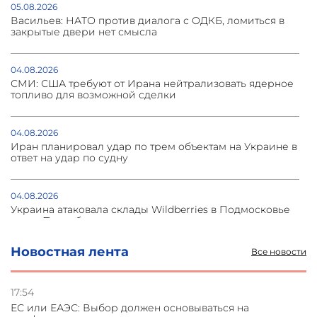
05.08.2026
Васильев: НАТО против диалога с ОДКБ, ломиться в
закрытые двери нет смысла
04.08.2026
СМИ: США требуют от Ирана нейтрализовать ядерное
топливо для возможной сделки
04.08.2026
Иран планировал удар по трем объектам на Украине в
ответ на удар по судну
04.08.2026
Украина атаковала склады Wildberries в Подмосковье
и под Петербургом
Новостная лента
Все новости
03.08.2026
Стратегия безопасности ОДКБ допускает применение
ядерного оружия для защиты союзников
17:54
ЕС или ЕАЭС: Выбор должен основываться на