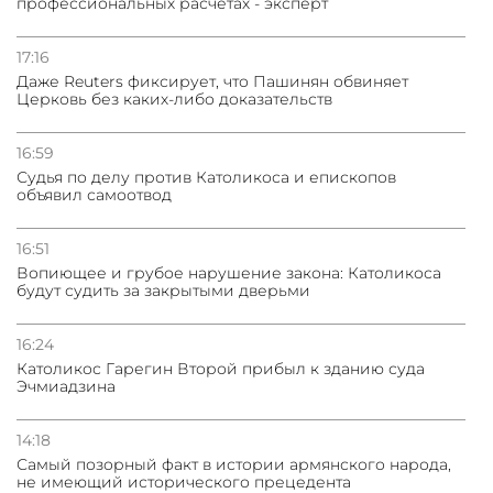
профессиональных расчетах - эксперт
03.08.2026
Нассим Талеб отказался выступить с лекцией в
Азербайджане
17:16
Даже Reuters фиксирует, что Пашинян обвиняет
Церковь без каких-либо доказательств
31.07.2026
Сотрудничество и очереди – детали визита главы
погрануправления СНБ Армении в Тбилиси
16:59
Судья по делу против Католикоса и епископов
объявил самоотвод
16:51
Вопиющее и грубое нарушение закона: Католикоса
будут судить за закрытыми дверьми
16:24
Католикос Гарегин Второй прибыл к зданию суда
Эчмиадзина
14:18
Самый позорный факт в истории армянского народа,
не имеющий исторического прецедента