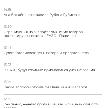
14:16
Ана Брнабич поздравила Рубена Рубиняна
13:50
Oграничения на экспорт армянских товаров
провоцируют негатив к ЕАЭС - Пашинян
13:41
Судят Католикоса: день позора и предательства
13:23
В ЕАЭС будут взаимно признаваться учёные звания
13:14
Какие вопросы обсудили Пашинян и Жапаров
12:13
Кампания, начатая против Церкви - признак слабости
властей