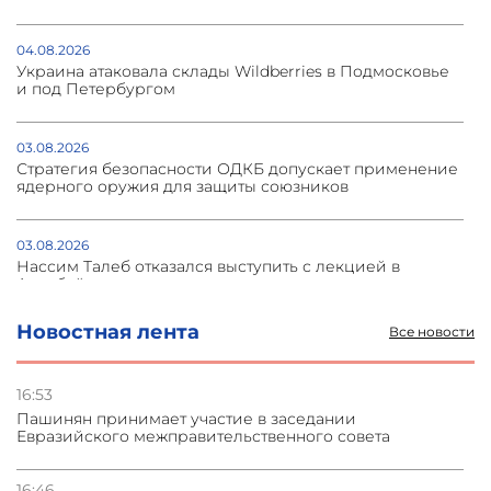
04.08.2026
Украина атаковала склады Wildberries в Подмосковье
и под Петербургом
03.08.2026
Стратегия безопасности ОДКБ допускает применение
ядерного оружия для защиты союзников
03.08.2026
Нассим Талеб отказался выступить с лекцией в
Азербайджане
Новостная лента
Все новости
31.07.2026
Сотрудничество и очереди – детали визита главы
погрануправления СНБ Армении в Тбилиси
16:53
Пашинян принимает участие в заседании
Евразийского межправительственного совета
31.07.2026
Грузия развивается несмотря на внешние шоки и
вызовы – минэкономики Грузии
16:46