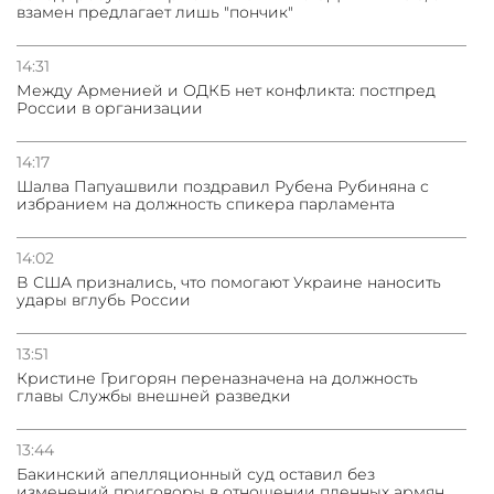
взамен предлагает лишь "пончик"
14:31
Между Арменией и ОДКБ нет конфликта: постпред
России в организации
14:17
Шалва Папуашвили поздравил Рубена Рубиняна с
избранием на должность спикера парламента
14:02
В США признались, что помогают Украине наносить
удары вглубь России
13:51
Кристине Григорян переназначена на должность
главы Службы внешней разведки
13:44
Бакинский апелляционный суд оставил без
изменений приговоры в отношении пленных армян