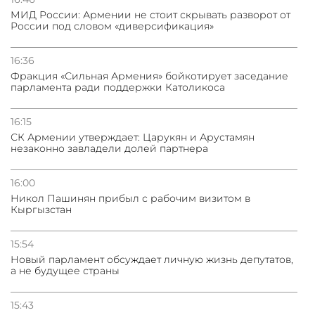
МИД России: Армении не стоит скрывать разворот от
России под словом «диверсификация»
31.07.2026
Трамп готов дать шанс переговорам с Ираном при
условии прекращения огня
16:36
Фракция «Сильная Армения» бойкотирует заседание
парламента ради поддержки Католикоса
16:15
СК Армении утверждает: Царукян и Арустамян
незаконно завладели долей партнера
16:00
Никол Пашинян прибыл с рабочим визитом в
Кыргызстан
15:54
Новый парламент обсуждает личную жизнь депутатов,
а не будущее страны
15:43