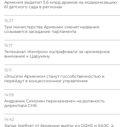
Армения выделит 5.6 млрд драмов на модернизацию
61 детского сада в регионах
15:27
Три министерства Армении сменят названия:
созывается заседание парламента
15:17
Телеканал «Кентрон» оштрафовали за чрезмерное
внимание к Царукяну
15:11
«Эльсети Армении» станут госсобственностью и
перейдут в концессионное управление
14:59
Андраник Симонян переназначен на должность
директора СНБ
14:42
Запад требует от Армении выйти из ОДКБ и ЕАЭС, а