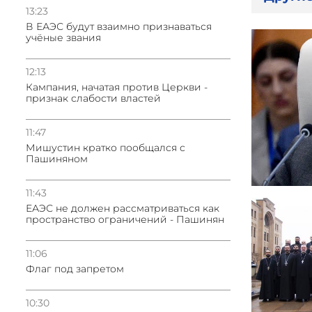
13:23
В ЕАЭС будут взаимно признаваться
учёные звания
12:13
Кампания, начатая против Церкви -
признак слабости властей
11:47
Мишустин кратко пообщался с
Пашиняном
11:43
ЕАЭС не должен рассматриваться как
пространство ограничений - Пашинян
11:06
Флаг под запретом
10:30