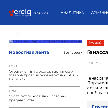
АНАЛИТИКА
АРМЕНИ
7.08.2026
Предыдущие новости
Русский
Генасс
Новостная лента
Все новости
13.10.2016
13:50
Oграничения на экспорт армянских
товаров провоцируют негатив к ЕАЭС -
Генассам
Пашинян
Португал
организац
13:41
сообщает 
Судят Католикоса: день позора и
предательства
Другие