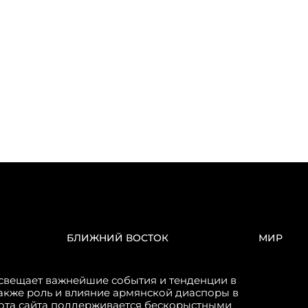
БЛИЖНИЙ ВОСТОК
МИР
свещает важнейшие события и тенденции в
акже роль и влияние армянской диаспоры в
бота сайта поддерживается бескорыстными