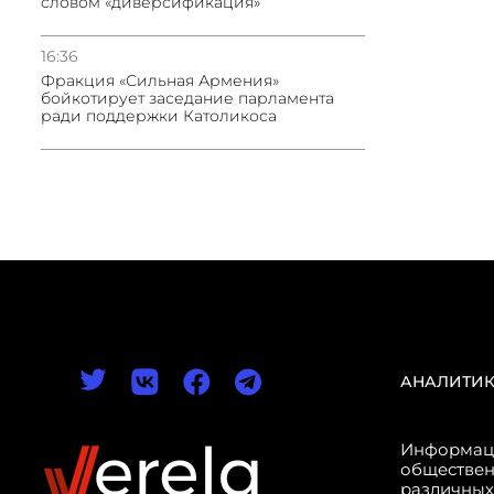
словом «диверсификация»
16:36
Фракция «Сильная Армения»
бойкотирует заседание парламента
ради поддержки Католикоса
АНАЛИТИ
Информаци
обществен
различных