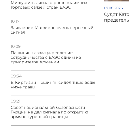
Мишустин заявил о росте взаимных
торговых связей стран ЕАЭС
07.08.2026
Судят Кат
предатель
10:17
Заявление Матвиено очень серьезный
сигнал
10:09
Пашинян назвал укрепление
сотрудничества с ЕАЭС одним из
приоритетов Армении
09:34
В Киргизии Пашинян сидел тише воды
ниже травы
09:21
Совет национальной безопасности
Турции не дал сигнала по открытию
армяно-турецкой границы