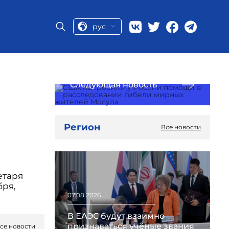
рус
Следующая новость
Регион
Все новости
етаря
бря,
07.08.2026
В ЕАЭС будут взаимно
признаваться учёные звания
се новости