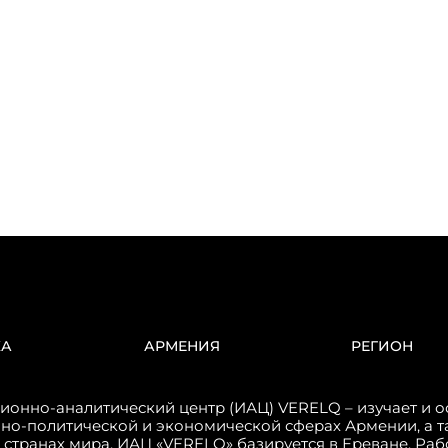
КА
АРМЕНИЯ
РЕГИОН
онно-аналитический центр (ИАЦ) VERELQ – изучает и о
но-политической и экономической сферах Армении, а т
 странах мира. ИАЦ «VERELQ» базируется в Ереване. Ра