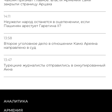
Чахоян признал главное: власти Армении сами
закрыли страницу Арцаха
14:11
Неужели народ останется в оцепенении, если
Пашинян арестует Гарегина II?
13:58
Второе уголовное дело в отношении Камо Ареяна
направлено в суд
13:47
Турецкие журналисты отправились в оккупированный
Акна
АНАЛИТИКА
АРМЕНИЯ