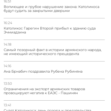
16:51
Вопиющее и грубое нарушение закона: Католикоса
будут судить за закрытыми дверьми
16:24
Католикос Гарегин Второй прибыл к зданию суда
Эчмиадзина
14:18
Самый позорный факт в истории армянского народа,
не имеющий исторического прецедента
14:16
Ана Брнабич поздравила Рубена Рубиняна
13:50
Oграничения на экспорт армянских товаров
провоцируют негатив к ЕАЭС - Пашинян
13:41
Судят Католикоса: день позора и предательства