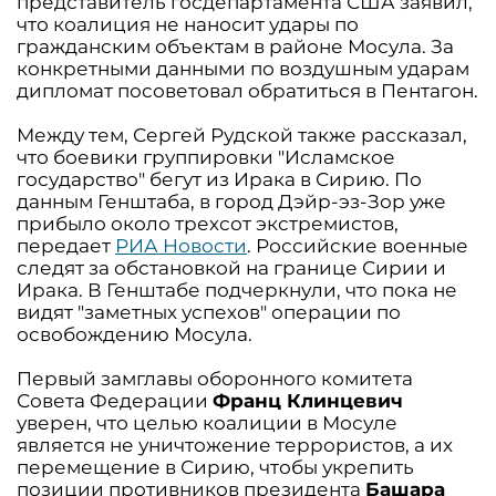
представитель госдепартамента США заявил,
что коалиция не наносит удары по
гражданским объектам в районе Мосула. За
конкретными данными по воздушным ударам
дипломат посоветовал обратиться в Пентагон.
Между тем, Сергей Рудской также рассказал,
что боевики группировки "Исламское
государство" бегут из Ирака в Сирию. По
данным Генштаба, в город Дэйр-эз-Зор уже
прибыло около трехсот экстремистов,
передает
РИА Новости
. Российские военные
следят за обстановкой на границе Сирии и
Ирака. В Генштабе подчеркнули, что пока не
видят "заметных успехов" операции по
освобождению Мосула.
Первый замглавы оборонного комитета
Совета Федерации
Франц Клинцевич
уверен, что целью коалиции в Мосуле
является не уничтожение террористов, а их
перемещение в Сирию, чтобы укрепить
позиции противников президента
Башара