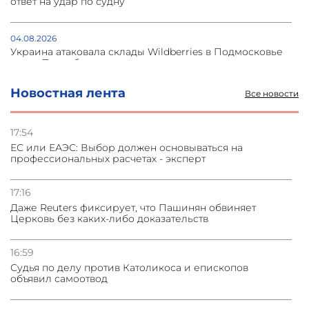
ответ на удар по судну
04.08.2026
Украина атаковала склады Wildberries в Подмосковье
и под Петербургом
Новостная лента
Все новости
03.08.2026
Стратегия безопасности ОДКБ допускает применение
ядерного оружия для защиты союзников
17:54
ЕС или ЕАЭС: Выбор должен основываться на
профессиональных расчетах - эксперт
03.08.2026
Нассим Талеб отказался выступить с лекцией в
Азербайджане
17:16
Даже Reuters фиксирует, что Пашинян обвиняет
Церковь без каких-либо доказательств
31.07.2026
Сотрудничество и очереди – детали визита главы
погрануправления СНБ Армении в Тбилиси
16:59
Судья по делу против Католикоса и епископов
объявил самоотвод