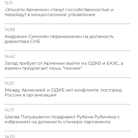
15:11
«Эльсети Армении» станут госсобственностью и
перейдут в концессионное управление
14:59
Андраник Симонян переназначен на должность
директора СНБ
14:42
Запад требует от Армении выйти из ОДКБ и ЕАЭС, а
взамен предлагает лишь "пончик"
14:31
Между Арменией и ОДКБ нет конфликта: постпред
России в организации
14:17
Шалва Папуашвили поздравил Рубена Рубиняна с
избранием на должность спикера парламента
14:02