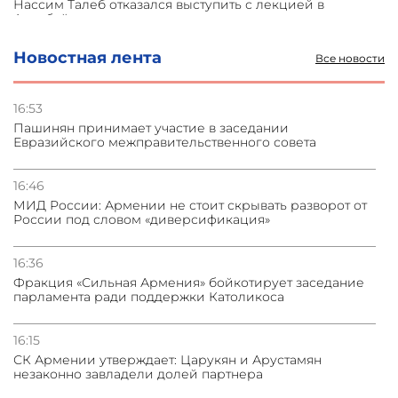
Нассим Талеб отказался выступить с лекцией в
Азербайджане
Новостная лента
Все новости
31.07.2026
Сотрудничество и очереди – детали визита главы
погрануправления СНБ Армении в Тбилиси
16:53
Пашинян принимает участие в заседании
Евразийского межправительственного совета
31.07.2026
Грузия развивается несмотря на внешние шоки и
вызовы – минэкономики Грузии
16:46
МИД России: Армении не стоит скрывать разворот от
России под словом «диверсификация»
31.07.2026
Трамп готов дать шанс переговорам с Ираном при
условии прекращения огня
16:36
Фракция «Сильная Армения» бойкотирует заседание
парламента ради поддержки Католикоса
16:15
СК Армении утверждает: Царукян и Арустамян
незаконно завладели долей партнера