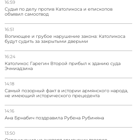
16:59
Судья по делу против Католикоса и епископов
объявил самоотвод
16:51
Вопиющее и грубое нарушение закона: Католикоса
будут судить за закрытыми дверьми
16:24
Католикос Гарегин Второй прибыл к зданию суда
Эчмиадзина
14:18
Самый позорный факт в истории армянского народа,
не имеющий исторического прецедента
14:16
Ана Брнабич поздравила Рубена Рубиняна
13:50
Oграничения на экспорт армянских товаров