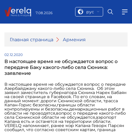
рус
7.08.2026
Главная страница
Армения
02.12.2020
В настоящее время не обсуждается вопрос о
передаче Баку какого-либо села Сюника:
заявление
В настоящее время не обсуждается вопрос о передаче
Азербайджану какого-либо села Сюника. Об этом
заявил заместитель губернатора Сюника Нарек Бабаян
на своей странице в Facebook. По его словам, на
данный момент: дороги Сюникской области, трасса
Капан-Горис безопасны,границы области
контролируемы и безопасны,демаркационных работ в
области не проводятся,вопрос о передаче какого-либо
села Сюникской области не обсуждается,аэропорт
Капана есть и останется на территории области.
VERELQ напоминает, ранее мэр Капана Геворк Парсян
сообщил, что согласно советским картам, граница