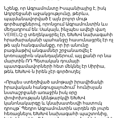
Նշենք, որ Ագրամունտը Իսպանիայից է, իսկ
Ադրբեջանի աջակցությունը, թերևս,
պայմանավորված է այն բոլոր մութ
գործարքներով, որոնցում Ագրամունտին ևս
մեղադրում են: Սակայն, ինչպես ավելի վաղ
VERELQ-ը տեղեկացրել էր, ԵԽԽՎ նախագահի
հրաժարականի պահանջը հասունացրել էր ոչ
թե այն հանգամանքը, որ իր անունը
բազմաթիվ անգամներ շրջանառվել է
կոռուպցիոն սկանդալներում, այլ քանի որ նա
մարտին ՌԴ Պետական դումայի
պատգամավորների հետ մեկնել էր Սիրիա,
թեև ԵԽԽՎ-ն իրեն չէր գործուղել:
«Որպես ստեղծված ամոթալի իրավիճակի
իրավական հանգուցալուծում՝ հունիսյան
նստաշրջանի առաջին իսկ օրը
փոփոխության կենթարկվի ԵԽԽՎ
կանոնակարգը և կնախատեսվի հատուկ
դրույթ՝ Պեդրո Ագրամունտին արդեն դե յուրե
հեռացնելու ԵԽԽՎ նախագահի պաշտոնից,