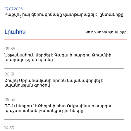
27.07.2026
Բաքվու հայ գերու վիճակը վատթարացել է. ընտանիքը
լուր չունի
Լրահոս
Բոլոր նորությունները
27.07.2026
Մ-17 աշխարհի առաջնությունը Բաքվում. 5 հայ ըմբիշ
սկսում է պայքարը
09:55
Նեթանյահուն մերժել է Գազայի հարցով Թրամփի
խաղաղության պլանը
22.07.2026
Ուկրաինան հարվածել է Wildberries-ի պահեստներին,
տուժածներ կան
09:51
Հովիկ Աբրահամյանի որդին կալանավորվել է
սպանության գործով
21.07.2026
Դատվածություն ունեցող միգրանտներին կարգելվի
բնակվել Ռուսաստանում
09:43
ՌԴ-ն հերքում է Բեռլինի հետ Ուկրաինայի հարցով
պաշտոնական բանակցությունները
14:53