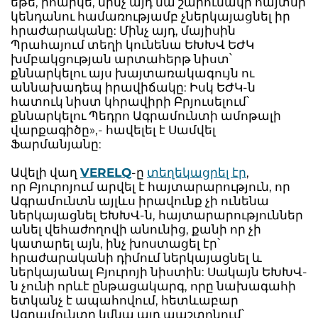
եթե, իհարկե, մինչ այդ նա շարունակի հայտնի
կենդանու համառությամբ չներկայացնել իր
հրաժարականը: Մինչ այդ, մայիսին
Պրահայում տեղի կունենա ԵԽԽՎ ԵԺԿ
խմբակցության արտահերթ նիստ՝
քննարկելու այս խայտառակագույն ու
աննախադեպ իրավիճակը: Իսկ ԵԺԿ-ն
հատուկ նիստ կհրավիրի Բրյուսելում՝
քննարկելու Պեդրո Ագրամունտի ամոթալի
վարքագիծը»,- հավելել է Սամվել
Ֆարմանյանը:
Ավելի վաղ
VERELQ
-ը
տեղեկացրել էր
,
որ Բյուրոյում արվել է հայտարարություն, որ
Ագրամունտն այլևս իրավունք չի ունենա
ներկայացնել ԵԽԽՎ-ն, հայտարարություններ
անել վեհաժողովի անունից, քանի որ չի
կատարել այն, ինչ խոստացել էր՝
հրաժարականի դիմում ներկայացնել և
ներկայանալ Բյուրոյի նիստին: Սակայն ԵԽԽՎ-
ն չունի որևէ ընթացակարգ, որը նախագահի
ետկանչ է ապահովում, հետևաբար
Ագրամունտը կմնա այդ պաշտոնում՝