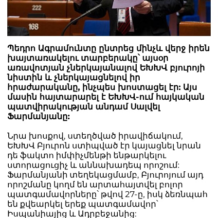
Պեդրո Ագրամունտը ընտրեց մինչև վերջ իրեն
խայտառակելու տարբերակը՝ այսօր
առավոտյան չներկայանալով ԵԽԽՎ բյուրոյի
նիստին և չներկայացնելով իր
հրաժարականը, ինչպես խոստացել էր: Այս
մասին հայտարարել է ԵԽԽՎ-ում հայկական
պատվիրակության անդամ Սալվել
Ֆարմանյանը:
Նրա խոսքով, ստեղծված իրավիճակում,
ԵԽԽՎ Բյուրոն ստիպված էր կայացնել նրան
դե ֆակտո իմփիչմենթի ենթարկելու
ստորացուցիչ և աննախադեպ որոշում:
Ֆարմանյանի տեղեկացմամբ, Բյուրոյում այդ
որոշմանը կողմ են արտահայտվել բոլոր
պատգամավորները՝ թվով 27-ը, իսկ ձեռնպահ
են քվեարկել երեք պատգամավոր՝
Իսպանիայից և Ադրբեջանից: