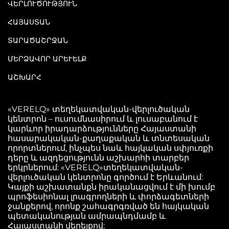
ՎԵՐԼՈՒԾՈՒԹՅՈՒՆ
ՀԱՅԱՍՏԱՆ
ՏԱՐԱԾԱՇՐՋԱՆ
ՄԵՐՁԱՎՈՐ ԱՐԵՒԵԼՔ
ԱՇԽԱՐՀ
«VERELQ» տեղեկատվական-վերլուծական
կենտրոն – ուսումնասիրում և լուսաբանում է
կարևոր իրադարձությունները Հայաստանի
հասարակական-քաղաքական և տնտեսական
որորտներում, ինչպես նաև հայկական սփյուռքի
դերը և ազդեցությունն աշխարհի տարբեր
երկրներում: «VERELQ»տեղեկատվական-
վերլուծական կենտրոնը գործում է Երևանում:
Կայքի աշխատանքն իրականացվում է մի խումբ
պրոֆեսիոնալ լրագրողների և փորձագետների
ջանքերով, որոնք շահագրգռված են հայկական
պետականության ամրապնդմամբ և
Հայաստանի վերելքով: