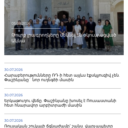
05.08.2026
Թուրք լրագրողները մեկնել են օկուպացված
Ակնա
30.07.2026
Հարաբերությունները ՌԴ-ի հետ այլևս էքսկլյուզիվ չեն.
Փաշինյանը` նոր ուղեգծի մասին
30.07.2026
Երկաթուղու վեճը. Փաշինյանը խոսել է Ռուսաստանի
հետ հնարավոր արբիտրաժի մասին
30.07.2026
Ռուսական շուկայի ճգնաժամը՝ շանս. վարչապետը