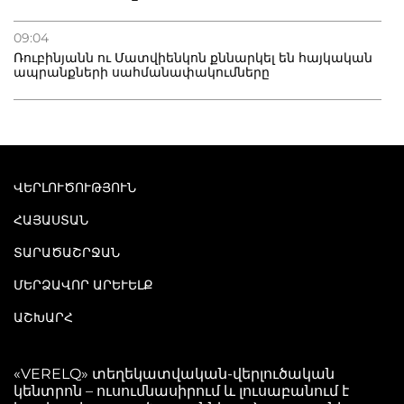
09:04
Ռուբինյանն ու Մատվիենկոն քննարկել են հայկական
ապրանքների սահմանափակումները
ՎԵՐԼՈՒԾՈՒԹՅՈՒՆ
ՀԱՅԱՍՏԱՆ
ՏԱՐԱԾԱՇՐՋԱՆ
ՄԵՐՁԱՎՈՐ ԱՐԵՒԵԼՔ
ԱՇԽԱՐՀ
«VERELQ» տեղեկատվական-վերլուծական
կենտրոն – ուսումնասիրում և լուսաբանում է