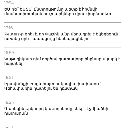
Դատվածություն ունեցող միգրանտներին կարգելվի
17:54
բնակվել Ռուսաստանում
ԵՄ թե՞ ԵԱՏՄ. Ընտրությունը պետք է հիմնվի
մասնագիտական հաշվարկների վրա. փորձագետ
20.07.2026
Բաքվի բանտից գեներալ Մանուկյանը դիմել է
17:16
Փաշինյանին
Reuters-ը գրել է, որ Փաշինյանը մեղադրել է Եկեղեցուն
առանց որևէ ապացույց ներկայացնելու
16:59
Կաթողիկոսի դեմ գործով դատավորը ինքնաբացարկ է
հայտնել
16:51
Իրավունքի բացահայտ ու կոպիտ խախտում.
Վեհափառին դատելու են դռնփակ
16:24
Գարեգին Երկրորդ կաթողիկոսը եկել է Էջմիածնի
դատարան
14:18