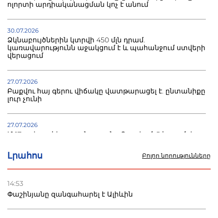
ոլորտի արդիականացման կոչ է անում
30.07.2026
Ձկնաբույծներին կտրվի 450 մլն դրամ.
կառավարությունն աջակցում է և պահանջում ստվերի
վերացում
27.07.2026
Բաքվու հայ գերու վիճակը վատթարացել է. ընտանիքը
լուր չունի
27.07.2026
Մ-17 աշխարհի առաջնությունը Բաքվում. 5 հայ ըմբիշ
սկսում է պայքարը
Լրահոս
Բոլոր նորությունները
22.07.2026
Ուկրաինան հարվածել է Wildberries-ի պահեստներին,
14:53
տուժածներ կան
Փաշինյանը զանգահարել է Ալիևին
21.07.2026