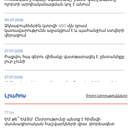
ոլորտի արդիականացման կոչ է անում
30.07.2026
Ձկնաբույծներին կտրվի 450 մլն դրամ.
կառավարությունն աջակցում է և պահանջում ստվերի
վերացում
27.07.2026
Բաքվու հայ գերու վիճակը վատթարացել է. ընտանիքը
լուր չունի
27.07.2026
Մ-17 աշխարհի առաջնությունը Բաքվում. 5 հայ ըմբիշ
սկսում է պայքարը
Լրահոս
Բոլոր նորությունները
22.07.2026
Ուկրաինան հարվածել է Wildberries-ի պահեստներին,
17:54
տուժածներ կան
ԵՄ թե՞ ԵԱՏՄ. Ընտրությունը պետք է հիմնվի
մասնագիտական հաշվարկների վրա. փորձագետ
21.07.2026