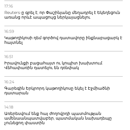
Դատվածություն ունեցող միգրանտներին կարգելվի
17:16
բնակվել Ռուսաստանում
Reuters-ը գրել է, որ Փաշինյանը մեղադրել է Եկեղեցուն
առանց որևէ ապացույց ներկայացնելու
20.07.2026
Բաքվի բանտից գեներալ Մանուկյանը դիմել է
16:59
Փաշինյանին
Կաթողիկոսի դեմ գործով դատավորը ինքնաբացարկ է
հայտնել
16:51
Իրավունքի բացահայտ ու կոպիտ խախտում.
Վեհափառին դատելու են դռնփակ
16:24
Գարեգին Երկրորդ կաթողիկոսը եկել է Էջմիածնի
դատարան
14:18
Առերեսվում ենք հայ ժողովրդի պատմության
ամենաանպատվաբեր, պատմական նախադեպը
չունեցող փաստին