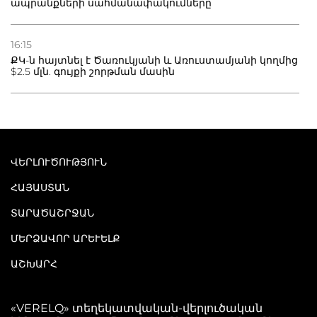
ապրանքների սահմանափակումները
16:15
ՔԿ-ն հայտնել է Ծառուկյանի և Առուստամյանի կողմից
$2.5 մլն. գույքի շորթման մասին
ՎԵՐԼՈՒԾՈՒԹՅՈՒՆ
ՀԱՅԱՍՏԱՆ
ՏԱՐԱԾԱՇՐՋԱՆ
ՄԵՐՁԱՎՈՐ ԱՐԵՒԵԼՔ
ԱՇԽԱՐՀ
«VERELQ» տեղեկատվական-վերլուծական