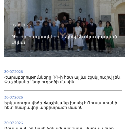
05.08.2026
Թուրք լրագրողները մեկնել են օկուպացված
Ակնա
30.07.2026
Հարաբերությունները ՌԴ-ի հետ այլևս էքսկլյուզիվ չեն.
Փաշինյանը` նոր ուղեգծի մասին
30.07.2026
Երկաթուղու վեճը. Փաշինյանը խոսել է Ռուսաստանի
հետ հնարավոր արբիտրաժի մասին
30.07.2026
Ռուսական շուկայի ճգնաժամը՝ շանս. վարչապետը