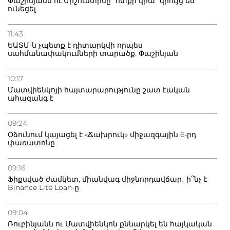
Փաշինյանն ու Միշուստինը "ոտքի վրա" զրույց են
ունեցել
11:43
ԵԱՏՄ-ն չպետք է դիտարկվի որպես
սահմանափակումների տարածք. Փաշինյան
10:17
Մատվիենկոյի հայտարարությունը շատ էական
ահազանգ է
09:24
Օձունում կայացել է «Ճախրուկ» միջազգային 6-րդ
փառատոնը
09:16
Ֆիքսված ժամկետ, միանվագ միջնորդավճար․ ի՞նչ է
Binance Lite Loan-ը
09:04
Ռուբինյանն ու Մատվիենկոն քննարկել են հայկական