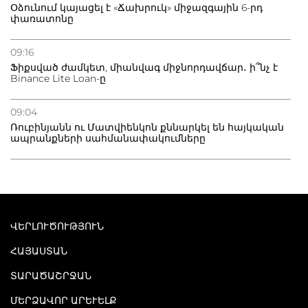
Օձունում կայացել է «Ճախրուկ» միջազգային 6-րդ
փառատոնը
09:16
Ֆիքսված ժամկետ, միանվագ միջնորդավճար․ ի՞նչ է
Binance Lite Loan-ը
09:04
Ռուբինյանն ու Մատվիենկոն քննարկել են հայկական
ապրանքների սահմանափակումները
ՎԵՐԼՈՒԾՈՒԹՅՈՒՆ
ՀԱՅԱՍՏԱՆ
ՏԱՐԱԾԱՇՐՋԱՆ
ՄԵՐՁԱՎՈՐ ԱՐԵՒԵԼՔ