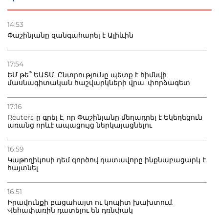
22.07.2026
Ուկրաինան հարվածել է Wildberries-ի պահեստներին,
14:53
տուժածներ կան
Փաշինյանը զանգահարել է Ալիևին
21.07.2026
Դատվածություն ունեցող միգրանտներին կարգելվի
17:54
բնակվել Ռուսաստանում
ԵՄ թե՞ ԵԱՏՄ. Ընտրությունը պետք է հիմնվի
մասնագիտական հաշվարկների վրա. փորձագետ
20.07.2026
Բաքվի բանտից գեներալ Մանուկյանը դիմել է
17:16
Փաշինյանին
Reuters-ը գրել է, որ Փաշինյանը մեղադրել է Եկեղեցուն
առանց որևէ ապացույց ներկայացնելու
16:59
Կաթողիկոսի դեմ գործով դատավորը ինքնաբացարկ է
հայտնել
16:51
Իրավունքի բացահայտ ու կոպիտ խախտում.
Վեհափառին դատելու են դռնփակ