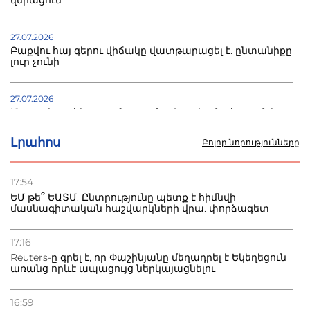
27.07.2026
Բաքվու հայ գերու վիճակը վատթարացել է. ընտանիքը
լուր չունի
27.07.2026
Մ-17 աշխարհի առաջնությունը Բաքվում. 5 հայ ըմբիշ
սկսում է պայքարը
Լրահոս
Բոլոր նորությունները
22.07.2026
Ուկրաինան հարվածել է Wildberries-ի պահեստներին,
17:54
տուժածներ կան
ԵՄ թե՞ ԵԱՏՄ. Ընտրությունը պետք է հիմնվի
մասնագիտական հաշվարկների վրա. փորձագետ
21.07.2026
Դատվածություն ունեցող միգրանտներին կարգելվի
17:16
բնակվել Ռուսաստանում
Reuters-ը գրել է, որ Փաշինյանը մեղադրել է Եկեղեցուն
առանց որևէ ապացույց ներկայացնելու
20.07.2026
Բաքվի բանտից գեներալ Մանուկյանը դիմել է
16:59
Փաշինյանին