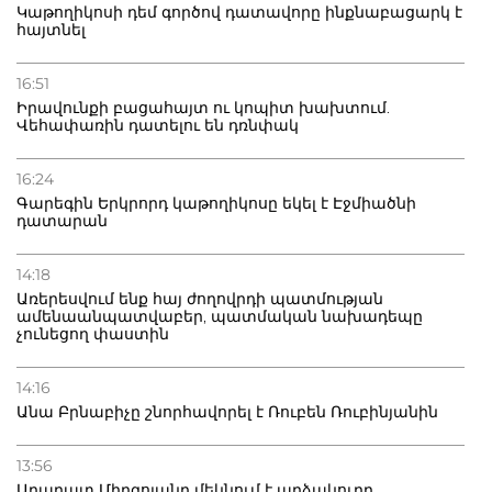
Կաթողիկոսի դեմ գործով դատավորը ինքնաբացարկ է
հայտնել
16:51
Իրավունքի բացահայտ ու կոպիտ խախտում.
Վեհափառին դատելու են դռնփակ
16:24
Գարեգին Երկրորդ կաթողիկոսը եկել է Էջմիածնի
դատարան
14:18
Առերեսվում ենք հայ ժողովրդի պատմության
ամենաանպատվաբեր, պատմական նախադեպը
չունեցող փաստին
14:16
Անա Բրնաբիչը շնորհավորել է Ռուբեն Ռուբինյանին
13:56
Արարատ Միրզոյանը մեկնում է արձակուրդ