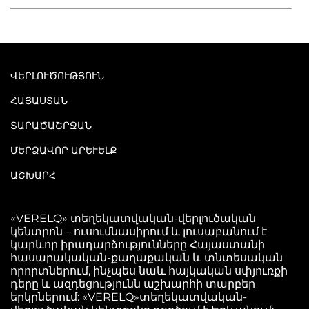
ՎԵՐԼՈՒԾՈՒԹՅՈՒՆ
ՀԱՅԱՍՏԱՆ
ՏԱՐԱԾԱՇՐՋԱՆ
ՄԵՐՁԱՎՈՐ ԱՐԵՒԵԼՔ
ԱՇԽԱՐՀ
«VERELQ» տեղեկատվական-վերլուծական
կենտրոն – ուսումնասիրում և լուսաբանում է
կարևոր իրադարձությունները Հայաստանի
հասարակական-քաղաքական և տնտեսական
որորտներում, ինչպես նաև հայկական սփյուռքի
դերը և ազդեցությունն աշխարհի տարբեր
երկրներում: «VERELQ»տեղեկատվական-