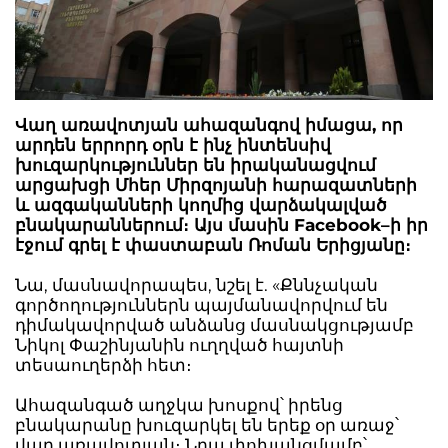
Վաղ առավոտյան ահազանգով իմացա, որ
արդեն երրորդ օրն է ինչ ինտենսիվ
խուզարկություններ են իրականացվում
արցախցի Մհեր Միրզոյանի հարազատների
և ազգականների կողմից վարձակալված
բնակարաններում։ Այս մասին Facebook–ի իր
էջում գրել է փաստաբան Ռոման Երիցյանը։
Նա, մասնավորապես, նշել է. «Քննչական
գործողություններն պայմանավորվում են
դիմակավորված անձանց մասնակցությամբ
Նիկոլ Փաշինյանին ուղղված հայտնի
տեսաուղերձի հետ։
Ահազանգած աղջկա խոսքով՝ իրենց
բնակարանը խուզարկել են երեք օր առաջ՝
վաղ առավոտյան։ Նրա փոխանցմամբ՝