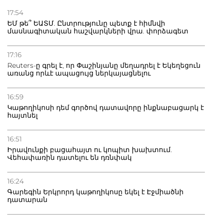
Ուկրաինան հարվածել է Wildberries-ի պահեստներին,
17:54
տուժածներ կան
ԵՄ թե՞ ԵԱՏՄ. Ընտրությունը պետք է հիմնվի
մասնագիտական հաշվարկների վրա. փորձագետ
21.07.2026
Դատվածություն ունեցող միգրանտներին կարգելվի
17:16
բնակվել Ռուսաստանում
Reuters-ը գրել է, որ Փաշինյանը մեղադրել է Եկեղեցուն
առանց որևէ ապացույց ներկայացնելու
20.07.2026
Բաքվի բանտից գեներալ Մանուկյանը դիմել է
16:59
Փաշինյանին
Կաթողիկոսի դեմ գործով դատավորը ինքնաբացարկ է
հայտնել
16:51
Իրավունքի բացահայտ ու կոպիտ խախտում.
Վեհափառին դատելու են դռնփակ
16:24
Գարեգին Երկրորդ կաթողիկոսը եկել է Էջմիածնի
դատարան