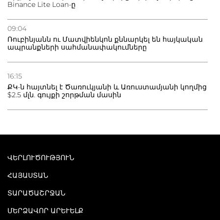
Binance Lite Loan-ը
09:04
Ռուբինյանն ու Մատվիենկոն քննարկել են հայկական
ապրանքների սահմանափակումները
16:15
ՔԿ-ն հայտնել է Ծառուկյանի և Առուստամյանի կողմից
$2.5 մլն. գույքի շորթման մասին
ՎԵՐԼՈՒԾՈՒԹՅՈՒՆ
ՀԱՅԱՍՏԱՆ
ՏԱՐԱԾԱՇՐՋԱՆ
ՄԵՐՁԱՎՈՐ ԱՐԵՒԵԼՔ