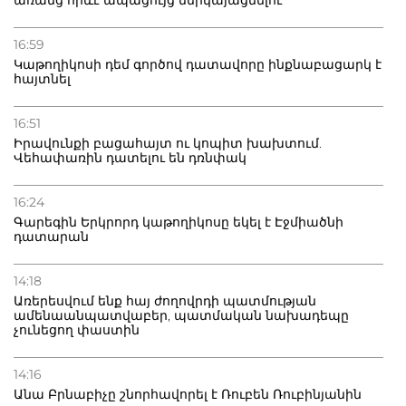
առանց որևէ ապացույց ներկայացնելու
16:59
Կաթողիկոսի դեմ գործով դատավորը ինքնաբացարկ է
հայտնել
16:51
Իրավունքի բացահայտ ու կոպիտ խախտում.
Վեհափառին դատելու են դռնփակ
16:24
Գարեգին Երկրորդ կաթողիկոսը եկել է Էջմիածնի
դատարան
14:18
Առերեսվում ենք հայ ժողովրդի պատմության
ամենաանպատվաբեր, պատմական նախադեպը
չունեցող փաստին
14:16
Անա Բրնաբիչը շնորհավորել է Ռուբեն Ռուբինյանին