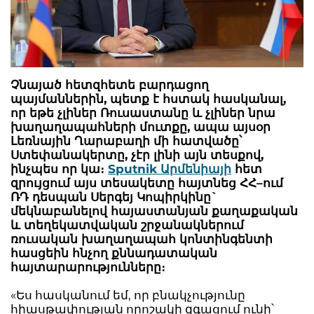
Չնայած հետզհետե բարդացող
պայմաններին, պետք է հստակ հասկանալ,
որ եթե չլիներ Ռուսաստանը և չլիներ նրա
խաղաղապահների մուտքը, ապա այսօր
Լեռնային Ղարաբաղի մի հատվածը՝
Ստեփանակերտը, չէր լինի այն տեսքով,
ինչպես որ կա։
Sputnik Արմենիայի
հետ
զրույցում այս տեսակետը հայտնեց ՀՀ–ում
ՌԴ դեսպան Սերգեյ Կոպիրկինը`
մեկնաբանելով հայաստանյան քաղաքական
և տեղեկատվական շրջանակներում
ռուսական խաղաղապահ կոնտինգենտի
հասցեին հնչող քննադատական
հայտարարությունները։
«Ես հասկանում եմ, որ բնակչությունը
հիասթափության որոշակի զգացում ունի՝