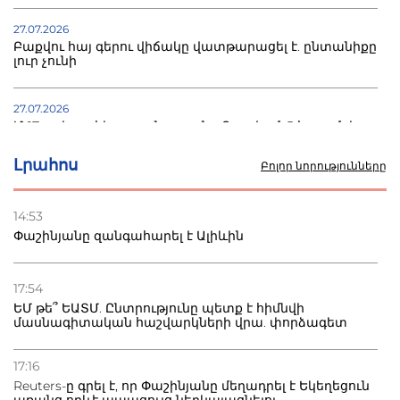
27.07.2026
Բաքվու հայ գերու վիճակը վատթարացել է. ընտանիքը
լուր չունի
27.07.2026
Մ-17 աշխարհի առաջնությունը Բաքվում. 5 հայ ըմբիշ
սկսում է պայքարը
Լրահոս
Բոլոր նորությունները
22.07.2026
Ուկրաինան հարվածել է Wildberries-ի պահեստներին,
14:53
տուժածներ կան
Փաշինյանը զանգահարել է Ալիևին
21.07.2026
Դատվածություն ունեցող միգրանտներին կարգելվի
17:54
բնակվել Ռուսաստանում
ԵՄ թե՞ ԵԱՏՄ. Ընտրությունը պետք է հիմնվի
մասնագիտական հաշվարկների վրա. փորձագետ
20.07.2026
Բաքվի բանտից գեներալ Մանուկյանը դիմել է
17:16
Փաշինյանին
Reuters-ը գրել է, որ Փաշինյանը մեղադրել է Եկեղեցուն