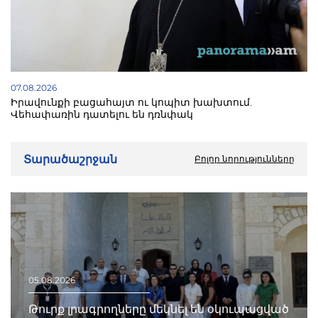
07.08.2026
Իրավունքի բացահայտ ու կոպիտ խախտում.
Վեհափառին դատելու են դռնփակ
Տարածաշրջան
Բոլոր նորությունները
05.08.2026
Թուրք լրագրողները մեկնել են օկուպացված