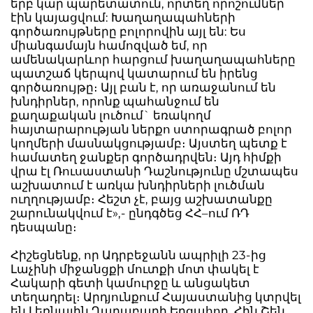
երբ կար պարետատուն, որտեղ որոշումներ
էին կայացվում: Խաղաղապահների
գործառույթները բոլորովին այլ են: Ես
միանգամայն համոզված եմ, որ
ամենակարևոր հարցում խաղաղապահները
պատշաճ կերպով կատարում են իրենց
գործառույթը։ Այլ բան է, որ առաջանում են
խնդիրներ, որոնք պահանջում են
քաղաքական լուծում` եռակողմ
հայտարարության ներքո ստորագրած բոլոր
կողմերի մասնակցությամբ։ Այստեղ պետք է
համատեղ ջանքեր գործադրվեն։ Այդ հիմքի
վրա էլ Ռուսաստանի Դաշնությունը մշտապես
աշխատում է առկա խնդիրների լուծման
ուղղությամբ։ Հեշտ չէ, բայց աշխատանքը
շարունակվում է»,- ընդգծեց ՀՀ–ում ՌԴ
դեսպանը։
Հիշեցնենք, որ Ադրբեջանն ապրիլի 23-ից
Լաչինի միջանցքի մուտքի մոտ փակել է
Հակարի գետի կամուրջը և անցակետ
տեղադրել։ Արդյունքում Հայաստանից կտրվել
են Լեռնային Ղարաբաղի Եղցահող, Հին Շեն,