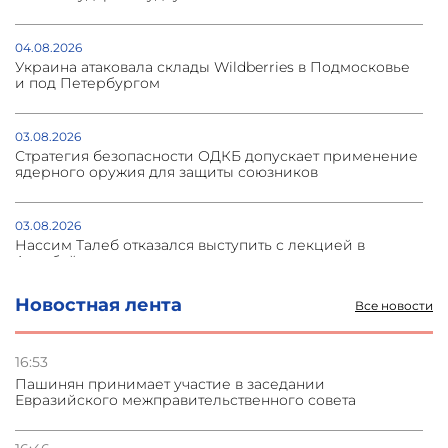
04.08.2026
Украина атаковала склады Wildberries в Подмосковье
и под Петербургом
03.08.2026
Стратегия безопасности ОДКБ допускает применение
ядерного оружия для защиты союзников
03.08.2026
Нассим Талеб отказался выступить с лекцией в
Азербайджане
Новостная лента
Все новости
31.07.2026
Сотрудничество и очереди – детали визита главы
погрануправления СНБ Армении в Тбилиси
16:53
Пашинян принимает участие в заседании
Евразийского межправительственного совета
31.07.2026
Грузия развивается несмотря на внешние шоки и
вызовы – минэкономики Грузии