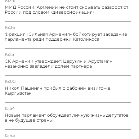
16:46
МИД России: Армении не стоит скрывать разворот от
России под словом «диверсификация»
31.07.2026
Трамп готов дать шанс переговорам с Ираном при
условии прекращения огня
16:36
Фракция «Сильная Армения» бойкотирует заседание
парламента ради поддержки Католикоса
16:15
СК Армении утверждает: Царукян и Арустамян
незаконно завладели долей партнера
16:00
Никол Пашинян прибыл с рабочим визитом в
Кыргызстан
15:54
Новый парламент обсуждает личную жизнь депутатов,
а не будущее страны
15:43