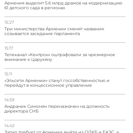
Армения выделит 5.6 млрд драмов на модернизацию
61 детского сада в регионах
15:27
Три министерства Армении сменят названия:
созывается заседание парламента
15:17
Телеканал «Кентрон» оштрафовали за чрезмерное
внимание к Царукяну
15:11
«Эльсети Армении» станут госсобственностью и
перейдут в концессионное управление
14:59
Андраник Симонян переназначен на должность
директора СНБ
14:42
Запад требует от Армении выйти из ОДКБ и ЕАЭС, а