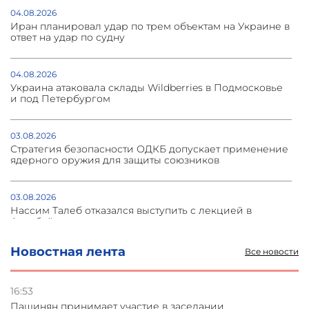
04.08.2026
Иран планировал удар по трем объектам на Украине в
ответ на удар по судну
04.08.2026
Украина атаковала склады Wildberries в Подмосковье
и под Петербургом
03.08.2026
Стратегия безопасности ОДКБ допускает применение
ядерного оружия для защиты союзников
03.08.2026
Нассим Талеб отказался выступить с лекцией в
Азербайджане
Новостная лента
Все новости
31.07.2026
Сотрудничество и очереди – детали визита главы
погрануправления СНБ Армении в Тбилиси
16:53
Пашинян принимает участие в заседании