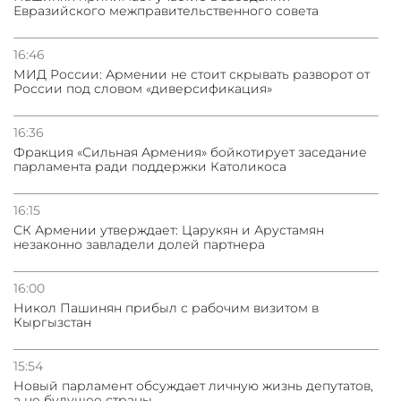
Евразийского межправительственного совета
31.07.2026
Грузия развивается несмотря на внешние шоки и
вызовы – минэкономики Грузии
16:46
МИД России: Армении не стоит скрывать разворот от
России под словом «диверсификация»
31.07.2026
Трамп готов дать шанс переговорам с Ираном при
условии прекращения огня
16:36
Фракция «Сильная Армения» бойкотирует заседание
парламента ради поддержки Католикоса
16:15
СК Армении утверждает: Царукян и Арустамян
незаконно завладели долей партнера
16:00
Никол Пашинян прибыл с рабочим визитом в
Кыргызстан
15:54
Новый парламент обсуждает личную жизнь депутатов,
а не будущее страны