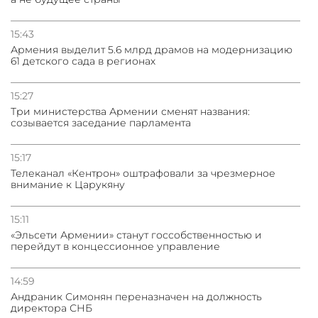
15:43
Армения выделит 5.6 млрд драмов на модернизацию
61 детского сада в регионах
15:27
Три министерства Армении сменят названия:
созывается заседание парламента
15:17
Телеканал «Кентрон» оштрафовали за чрезмерное
внимание к Царукяну
15:11
«Эльсети Армении» станут госсобственностью и
перейдут в концессионное управление
14:59
Андраник Симонян переназначен на должность
директора СНБ