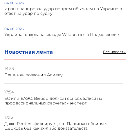
04.08.2026
Иран планировал удар по трем объектам на Украине в
ответ на удар по судну
04.08.2026
Украина атаковала склады Wildberries в Подмосковье
и под Петербургом
Новостная лента
Все новости
03.08.2026
Стратегия безопасности ОДКБ допускает применение
ядерного оружия для защиты союзников
14:53
Пашинян позвонил Алиеву
03.08.2026
Нассим Талеб отказался выступить с лекцией в
Азербайджане
17:54
ЕС или ЕАЭС: Выбор должен основываться на
профессиональных расчетах - эксперт
31.07.2026
Сотрудничество и очереди – детали визита главы
погрануправления СНБ Армении в Тбилиси
17:16
Даже Reuters фиксирует, что Пашинян обвиняет
Церковь без каких-либо доказательств