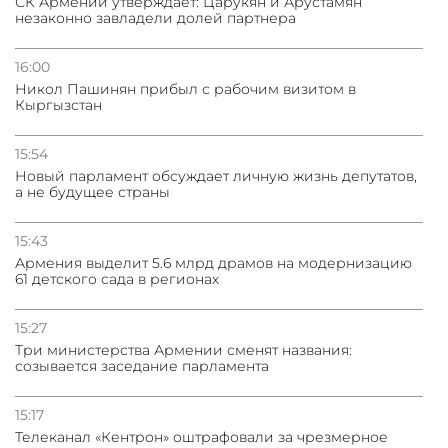
СК Армении утверждает: Царукян и Арустамян
незаконно завладели долей партнера
16:00
Никол Пашинян прибыл с рабочим визитом в
Кыргызстан
15:54
Новый парламент обсуждает личную жизнь депутатов,
а не будущее страны
15:43
Армения выделит 5.6 млрд драмов на модернизацию
61 детского сада в регионах
15:27
Три министерства Армении сменят названия:
созывается заседание парламента
15:17
Телеканал «Кентрон» оштрафовали за чрезмерное