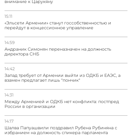
внимание к Царукяну
15:11
«Эльсети Армении» станут госсобственностью и
перейдут в концессионное управление
14:59
Андраник Симонян переназначен на должность
директора СНБ
14:42
Запад требует от Армении выйти из ОДКБ и ЕАЭС, а
взамен предлагает лишь "пончик"
14:31
Между Арменией и ОДКБ нет конфликта: постпред
России в организации
14:17
Шалва Папуашвили поздравил Рубена Рубиняна с
избранием на должность спикера парламента