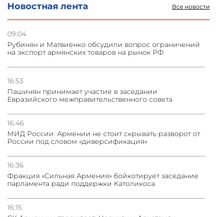
Новостная лента
Все новости
31.07.2026
Сотрудничество и очереди – детали визита главы
погрануправления СНБ Армении в Тбилиси
09:04
Рубинян и Матвиенко обсудили вопрос ограничений
на экспорт армянских товаров на рынок РФ
31.07.2026
Грузия развивается несмотря на внешние шоки и
вызовы – минэкономики Грузии
16:53
Пашинян принимает участие в заседании
31.07.2026
Евразийского межправительственного совета
Трамп готов дать шанс переговорам с Ираном при
условии прекращения огня
16:46
МИД России: Армении не стоит скрывать разворот от
России под словом «диверсификация»
16:36
Фракция «Сильная Армения» бойкотирует заседание
парламента ради поддержки Католикоса
16:15