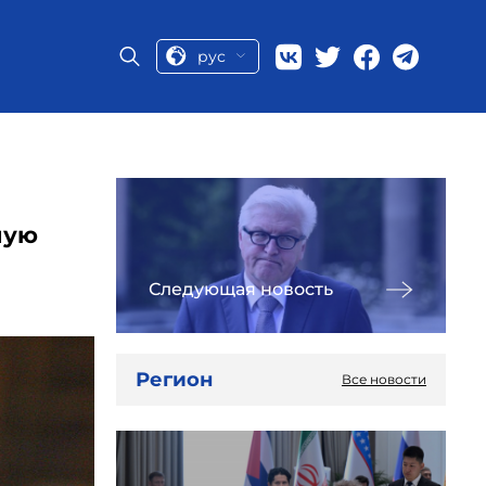
рус
ную
Следующая новость
Регион
Все новости