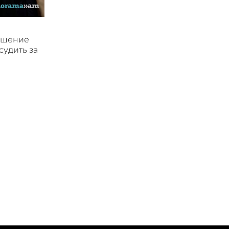
ушение
судить за