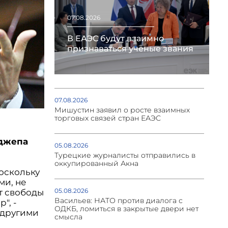
07.08.2026
В ЕАЭС будут взаимно
признаваться учёные звания
07.08.2026
Мишустин заявил о росте взаимных
торговых связей стран ЕАЭС
в
еджепа
05.08.2026
Турецкие журналисты отправились в
оккупированный Акна
поскольку
ми, не
05.08.2026
т свободы
Васильев: НАТО против диалога с
", -
ОДКБ, ломиться в закрытые двери нет
 другими
смысла