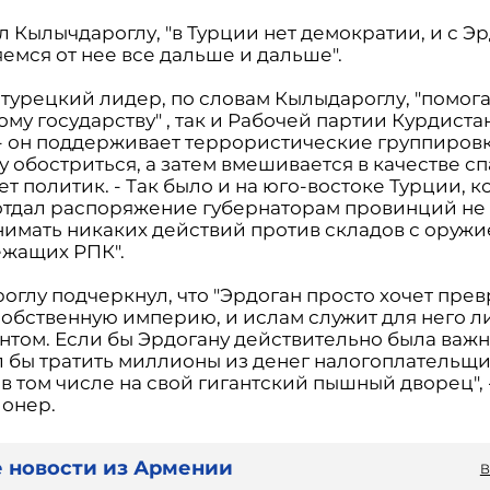
л Кылычдароглу, "в Турции нет демократии, и с Э
емся от нее все дальше и дальше".
 турецкий лидер, по словам Кылыдароглу, "помога
му государству" , так и Рабочей партии Курдистан
 - он поддерживает террористические группировк
 обостриться, а затем вмешивается в качестве сп
т политик. - Так было и на юго-востоке Турции, к
отдал распоряжение губернаторам провинций не
имать никаких действий против складов с оружи
жащих РПК".
оглу подчеркнул, что "Эрдоган просто хочет прев
 собственную империю, и ислам служит для него 
нтом. Если бы Эрдогану действительно была важн
ал бы тратить миллионы из денег налогоплательщи
в том числе на свой гигантский пышный дворец", 
онер.
 новости из Армении
В