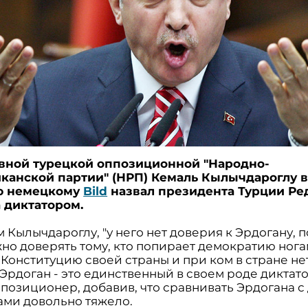
авной турецкой оппозиционной "Народно-
канской партии" (НРП) Кемаль Кылычдароглу 
ю немецкому
Bild
назвал президента Турции Р
 диктатором.
 Кылычдароглу, "у него нет доверия к Эрдогану, 
но доверять тому, кто попирает демократию нога
 Конституцию своей страны и при ком в стране не
"Эрдоган - это единственный в своем роде диктатор
ппозиционер, добавив, что сравнивать Эрдогана с
ами довольно тяжело.