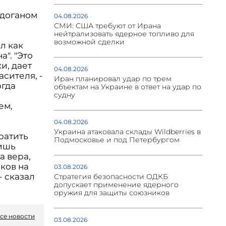
рдоганом
04.08.2026
СМИ: США требуют от Ирана
нейтрализовать ядерное топливо для
возможной сделки
л как
а". "Это
и, дает
04.08.2026
асителя, -
Иран планировал удар по трем
огда
объектам на Украине в ответ на удар по
судну
ем,
04.08.2026
Украина атаковала склады Wildberries в
ратить
Подмосковье и под Петербургом
лишь
а вера,
ков на
03.08.2026
- сказал
Стратегия безопасности ОДКБ
допускает применение ядерного
оружия для защиты союзников
се новости
03.08.2026