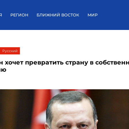
Я
РЕГИОН
БЛИЖНИЙ ВОСТОК
МИР
Русский
н хочет превратить страну в собствен
ию