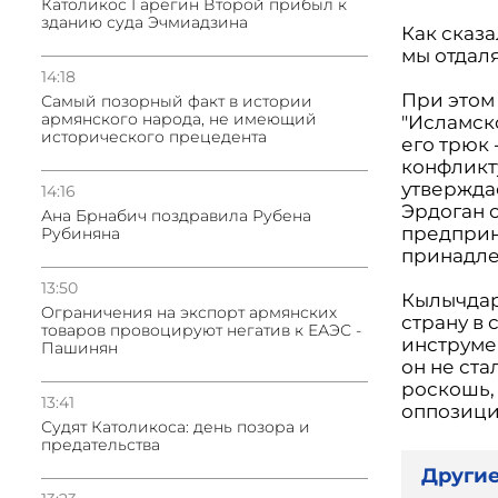
Католикос Гарегин Второй прибыл к
зданию суда Эчмиадзина
Как сказа
мы отдаля
14:18
При этом
Самый позорный факт в истории
армянского народа, не имеющий
"Исламско
исторического прецедента
его трюк
конфликту
утверждае
14:16
Эрдоган 
Ана Брнабич поздравила Рубена
предприн
Рубиняна
принадле
13:50
Кылычдар
Oграничения на экспорт армянских
страну в
товаров провоцируют негатив к ЕАЭС -
инструме
Пашинян
он не ст
роскошь, 
13:41
оппозици
Судят Католикоса: день позора и
предательства
Другие