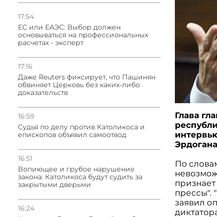
17:54
ЕС или ЕАЭС: Выбор должен
основываться на профессиональных
расчетах - эксперт
17:16
Даже Reuters фиксирует, что Пашинян
обвиняет Церковь без каких-либо
доказательств
Глава гл
16:59
республи
Судья по делу против Католикоса и
интервь
епископов объявил самоотвод
Эрдогана
16:51
По словам
Вопиющее и грубое нарушение
невозмож
закона: Католикоса будут судить за
признает
закрытыми дверьми
прессы". 
заявил о
16:24
диктатор