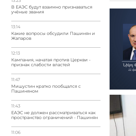
13:23
В ЕАЭС будут взаимно признаваться
учёные звания
13:14
Какие вопросы обсудили Пашинян и
Жапаров
12:13
Кампания, начатая против Церкви -
признак слабости властей
11:47
Мишустин кратко пообщался с
Пашиняном
11:43
ЕАЭС не должен рассматриваться как
пространство ограничений - Пашинян
11:06