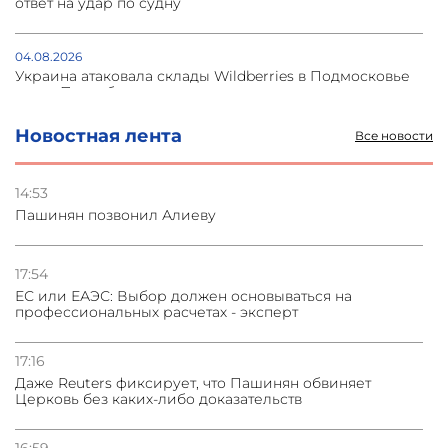
ответ на удар по судну
04.08.2026
Украина атаковала склады Wildberries в Подмосковье
и под Петербургом
Новостная лента
Все новости
03.08.2026
Стратегия безопасности ОДКБ допускает применение
ядерного оружия для защиты союзников
14:53
Пашинян позвонил Алиеву
03.08.2026
Нассим Талеб отказался выступить с лекцией в
Азербайджане
17:54
ЕС или ЕАЭС: Выбор должен основываться на
профессиональных расчетах - эксперт
31.07.2026
Сотрудничество и очереди – детали визита главы
погрануправления СНБ Армении в Тбилиси
17:16
Даже Reuters фиксирует, что Пашинян обвиняет
Церковь без каких-либо доказательств
16:59