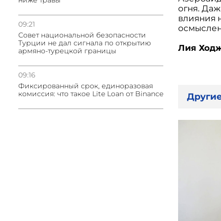
ниже травы
огня. Даж
влияния н
09:21
осмыслен
Совет национальной безопасности
Турции не дал сигнала по открытию
Лия Ход
армяно-турецкой границы
09:16
Фиксированный срок, единоразовая
комиссия: что такое Lite Loan от Binance
Другие