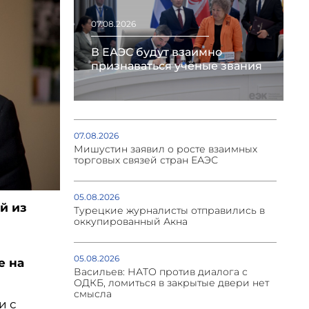
07.08.2026
В ЕАЭС будут взаимно
признаваться учёные звания
07.08.2026
Мишустин заявил о росте взаимных
торговых связей стран ЕАЭС
05.08.2026
й из
Турецкие журналисты отправились в
й
оккупированный Акна
05.08.2026
е на
Васильев: НАТО против диалога с
ОДКБ, ломиться в закрытые двери нет
смысла
и с