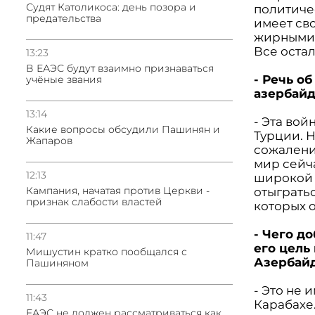
Судят Католикоса: день позора и
политиче
предательства
имеет св
жирными 
Все остал
13:23
В ЕАЭС будут взаимно признаваться
- Речь о
учёные звания
азербайд
13:14
- Эта вой
Какие вопросы обсудили Пашинян и
Турции. Н
Жапаров
сожалени
мир сейч
12:13
широкой 
Кампания, начатая против Церкви -
отыграть
признак слабости властей
которых 
- Чего д
11:47
его цель
Мишустин кратко пообщался с
Азербайд
Пашиняном
- Это не 
11:43
Карабахе.
ЕАЭС не должен рассматриваться как