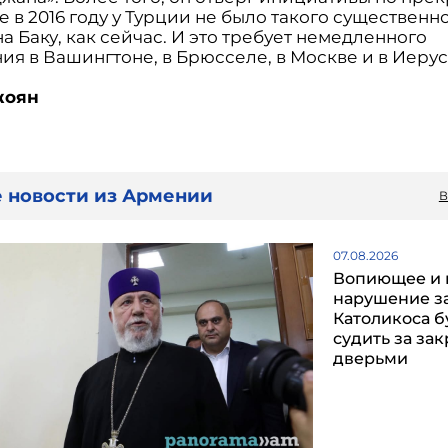
е в 2016 году у Турции не было такого существенн
а Баку, как сейчас. И это требует немедленного
ия в Вашингтоне, в Брюсселе, в Москве и в Иеру
жоян
 новости из Армении
В
07.08.2026
Вопиющее и 
нарушение з
Католикоса б
судить за за
дверьми