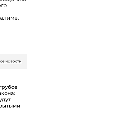
ого
салиме.
се новости
грубое
акона:
удут
крытыми