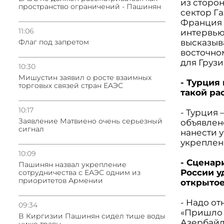
из сторон
пространство ограничений - Пашинян
сектор Г
Франция 
11:06
интервью
Флаг под запретом
высказыва
восточном
для Груз
10:30
Мишустин заявил о росте взаимных
- Турция
торговых связей стран ЕАЭС
такой ра
10:17
- Турция 
Заявление Матвиено очень серьезный
объявлен
сигнал
нанести 
укреплен
10:09
- Сценар
Пашинян назвал укрепление
России у
сотрудничества с ЕАЭС одним из
приоритетов Армении
открытое
- Надо от
09:34
«Пришло 
В Киргизии Пашинян сидел тише воды
Азербайд