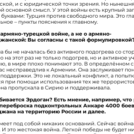
ской, и с юридической точки зрения. Но нынешн
ой основной смысл. У этой войны есть крупный за
буквами: Турция против свободного мира. Это гл
ьное – пункты пояснения к главному.
б армяно-турецкой войне, а не о армяно-
жанской: Вы согласны с такой формулировкой
на бы не началась без активного подогрева со ст
о на этот раз не только подогрев, но и активное уч
ю, в мире плохо понимают это. В определённом 
ас несправедлив к Армении. Она заслуживает по
поддержки. Это не локальный конфликт, а попыт
ся при помощи использования тех же террористо
она пропускала в Сирию и поддерживала.
обивается Эрдоган? Есть мнение, например, что
 переброска подконтрольных Анкаре 4000 бое
жана на территорию России и далее.
имеет под собой никаких оснований. Сейчас война
 И это жестокая война. Легкой победы не будет н