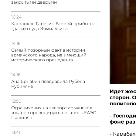
закрытыми дверьми
16:24
Католикос Гарегин Второй прибыл к
зданию суда Эчмиадзина
14:18
Самый позорный факт в истории
армянского народа, не имеющий
исторического прецедента
14:16
Ана Брнабич поздравила Рубена
Рубиняна
Идет жес
сторон. 
13:50
политоло
Oграничения на экспорт армянских
товаров провоцируют негатив к ЕАЭС -
- Господ
Пашинян
фоне раз
13:41
- Карабах