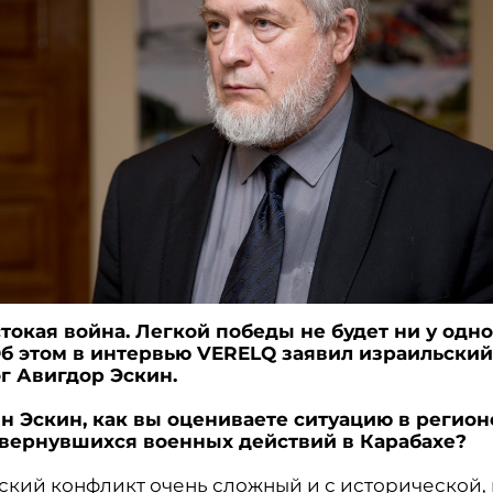
токая война. Легкой победы не будет ни у одно
Об этом в интервью VERELQ заявил израильски
г Авигдор Эскин.
ин Эскин, как вы оцениваете ситуацию в регион
вернувшихся военных действий в Карабахе?
ский конфликт очень сложный и с исторической, 