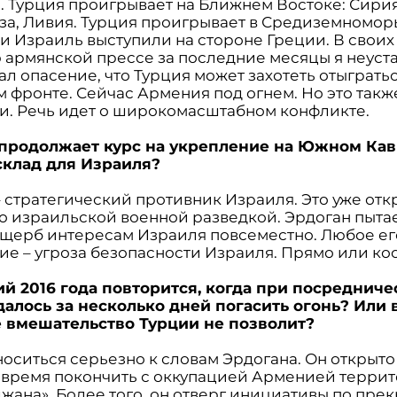
. Турция проигрывает на Ближнем Востоке: Сирия
аза, Ливия. Турция проигрывает в Средиземноморь
и Израиль выступили на стороне Греции. В своих
 армянской прессе за последние месяцы я неуст
л опасение, что Турция может захотеть отыгратьс
 фронте. Сейчас Армения под огнем. Но это такж
ии. Речь идет о широкомасштабном конфликте.
 продолжает курс на укрепление на Южном Кав
склад для Израиля?
– стратегический противник Израиля. Это уже отк
о израильской военной разведкой. Эрдоган пыта
ущерб интересам Израиля повсеместно. Любое ег
ие – угроза безопасности Израиля. Прямо или ко
ий 2016 года повторится, когда при посредниче
далось за несколько дней погасить огонь? Или в
 вмешательство Турции не позволит?
носиться серьезно к словам Эрдогана. Он открыто
время покончить с оккупацией Арменией терри
жана». Более того, он отверг инициативы по пр