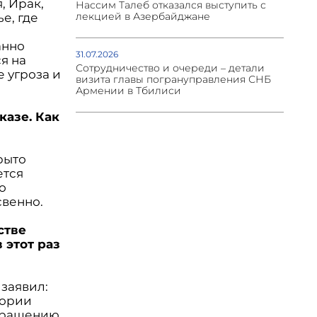
, Ирак,
Нассим Талеб отказался выступить с
лекцией в Азербайджане
е, где
анно
31.07.2026
я на
Сотрудничество и очереди – детали
е угроза и
визита главы погрануправления СНБ
Армении в Тбилиси
казе. Как
рыто
ется
о
свенно.
стве
 этот раз
 заявил:
тории
екращению