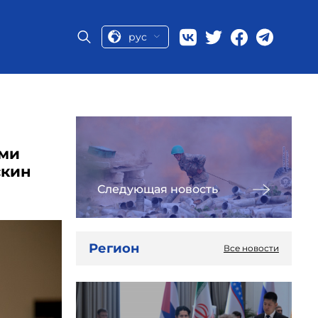
рус
ыми
скин
Следующая новость
Регион
Все новости