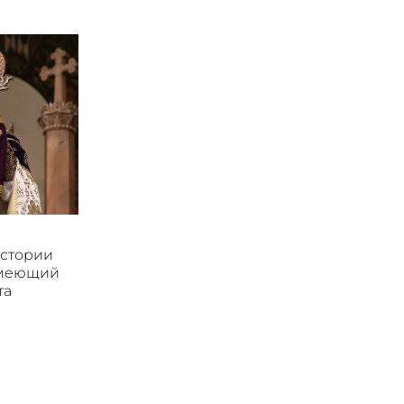
истории
имеющий
та