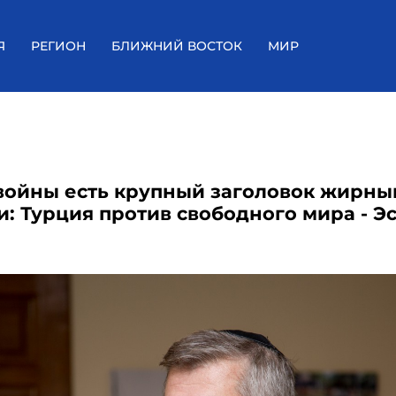
Я
РЕГИОН
БЛИЖНИЙ ВОСТОК
МИР
 войны есть крупный заголовок жирн
и: Турция против свободного мира - Э