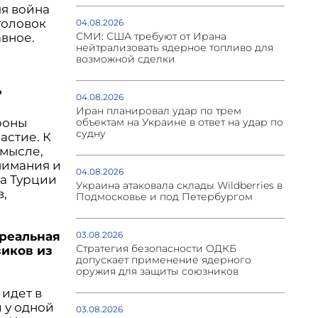
яя война
головок
04.08.2026
СМИ: США требуют от Ирана
авное.
нейтрализовать ядерное топливо для
возможной сделки
?
04.08.2026
Иран планировал удар по трем
ороны
объектам на Украине в ответ на удар по
судну
астие. К
смысле,
нимания и
04.08.2026
ка Турции
Украина атаковала склады Wildberries в
в,
Подмосковье и под Петербургом
 реальная
03.08.2026
Стратегия безопасности ОДКБ
виков из
допускает применение ядерного
оружия для защиты союзников
 идет в
и у одной
03.08.2026