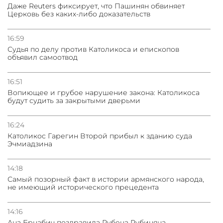
Даже Reuters фиксирует, что Пашинян обвиняет
Церковь без каких-либо доказательств
16:59
Судья по делу против Католикоса и епископов
объявил самоотвод
16:51
Вопиющее и грубое нарушение закона: Католикоса
будут судить за закрытыми дверьми
16:24
Католикос Гарегин Второй прибыл к зданию суда
Эчмиадзина
14:18
Самый позорный факт в истории армянского народа,
не имеющий исторического прецедента
14:16
Ана Брнабич поздравила Рубена Рубиняна