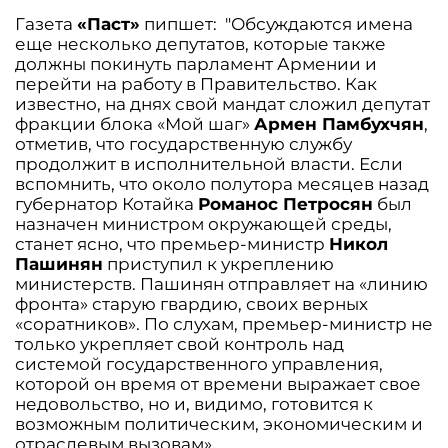
Газета
«Паст»
пипшет: "Обсуждаются имена
еще несколько депутатов, которые также
должны покинуть парламент Армении и
перейти на работу в Правительство. Как
известно, на днях свой мандат сложил депутат
фракции блока «Мой шаг»
Армен Памбухчян
,
отметив, что государственную службу
продолжит в исполнительной власти. Если
вспомнить, что около полутора месяцев назад
губернатор Котайка
Романос Петросян
был
назначен министром окружающей среды,
станет ясно, что премьер-министр
Никол
Пашинян
приступил к укреплению
министерств. Пашинян отправляет на «линию
фронта» старую гвардию, своих верных
«соратников». По слухам, премьер-министр не
только укрепляет свой контроль над
системой государственного управления,
которой он время от времени выражает свое
недовольство, но и, видимо, готовится к
возможным политическим, экономическим и
отраслевым вызовам».