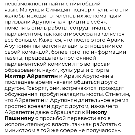
невозможности найти с ним общий
язык. Макунц и Симидян подчеркнули, что эти
жалобы исходят от членов их же команды и
призвали Арутюняна «придти в себя»,
поменять стиль работы, сотрудничать с
парламентом, так как атмосфера накаляется
все больше. Кажется, что после этого Араик
Арутюнян пытается наладить отношения со
своей командой, более того, по информации
газеты, председатель постоянной
парламентской комиссии по вопросам
образования, науки, культуры и спорта
Мхитар Айрапетян
и Араик Арутюнян в
последнее время начали общаться друг с
другом. Говорят, они, встречаются, проводят
обсуждения, пробуя наладить мосты. Отметим,
что Айрапетян и Арутюнян длительное время
яростно воевали друг с другом, из-за чего
Айрапетян даже обращался к
Николу
Пашиняну
с просьбой перевести его в
исполнительную власть, так-как работать с
министром в той же сфере не получалось».