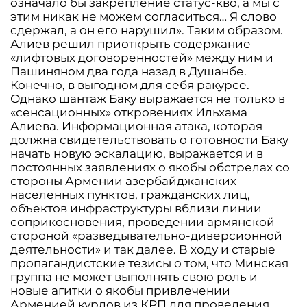
означало бы закрепление статус-кво, а мы с
этим никак не можем согласиться… Я слово
сдержал, а он его нарушил». Таким образом.
Алиев решил приоткрыть содержание
«лифтовых договоренностей» между ним и
Пашиняном два года назад в Душанбе.
Конечно, в выгодном для себя ракурсе.
Однако шантаж Баку выражается не только в
«сенсационных» откровениях Ильхама
Алиева. Информационная атака, которая
должна свидетельствовать о готовности Баку
начать новую эскалацию, выражается и в
постоянных заявлениях о якобы обстрелах со
стороны Армении азербайджанских
населенных пунктов, гражданских лиц,
объектов инфраструктуры вблизи линии
соприкосновения, проведении армянской
стороной «разведывательно-диверсионной
деятельности» и так далее. В ходу и старые
пропагандистские тезисы о том, что Минская
группа не может выполнять свою роль и
новые агитки о якобы привлечении
Арменией курдов из КРП для проведения