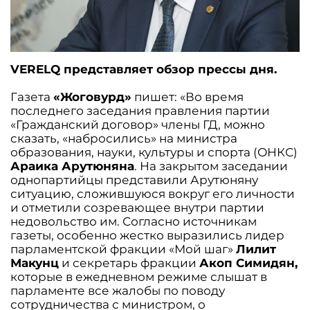
VERELQ представляет обзор прессы дня.
Газета
«Жоговурд»
пишет: «Во время
последнего заседания правления партии
«Гражданский договор» члены ГД, можно
сказать, «набросились» на министра
образования, науки, культуры и спорта (ОНКС)
Араика Арутюняна
. На закрытом заседании
однопартийцы представили Арутюняну
ситуацию, сложившуюся вокруг его личности
и отметили созревающее внутри партии
недовольство им. Согласно источникам
газеты, особенно жестко выразились лидер
парламентской фракции «Мой шаг»
Лилит
Макунц
и секретарь фракции
Акоп Симидян,
которые в ежедневном режиме слышат в
парламенте все жалобы по поводу
сотрудничества с министром, о