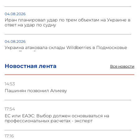
04.08.2026
Иран планировал удар по трем объектам на Украине в
ответ на удар по судну
04.08.2026
Украина атаковала склады Wildberries в Подмосковье
и под Петербургом
Новостная лента
Все новости
03.08.2026
Стратегия безопасности ОДКБ допускает применение
ядерного оружия для защиты союзников
14:53
Пашинян позвонил Алиеву
03.08.2026
Нассим Талеб отказался выступить с лекцией в
Азербайджане
17:54
ЕС или ЕАЭС: Выбор должен основываться на
профессиональных расчетах - эксперт
31.07.2026
Сотрудничество и очереди – детали визита главы
погрануправления СНБ Армении в Тбилиси
17:16