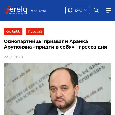
рус
9.08.2026
Հայերեն
Русский
Однопартийцы призвали Араика
Арутюняна «придти в себя» - пресса дня
22.09.2020