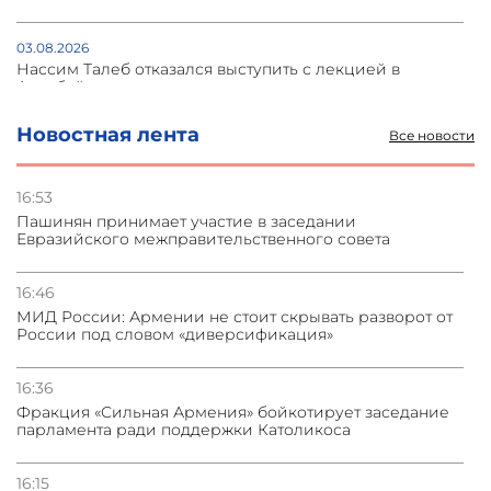
03.08.2026
Нассим Талеб отказался выступить с лекцией в
Азербайджане
Новостная лента
Все новости
31.07.2026
Сотрудничество и очереди – детали визита главы
погрануправления СНБ Армении в Тбилиси
16:53
Пашинян принимает участие в заседании
Евразийского межправительственного совета
31.07.2026
Грузия развивается несмотря на внешние шоки и
вызовы – минэкономики Грузии
16:46
МИД России: Армении не стоит скрывать разворот от
России под словом «диверсификация»
31.07.2026
Трамп готов дать шанс переговорам с Ираном при
условии прекращения огня
16:36
Фракция «Сильная Армения» бойкотирует заседание
парламента ради поддержки Католикоса
16:15