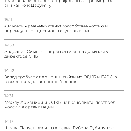
Телеканал «Кентрон» оштрафовали за чрезмерное
внимание к Царукяну
15:11
«Эльсети Армении» станут госсобственностью и
перейдут в концессионное управление
14:59
Андраник Симонян переназначен на должность
директора СНБ
14:42
Запад требует от Армении выйти из ОДКБ и ЕАЭС, а
взамен предлагает лишь "пончик"
14:31
Между Арменией и ОДКБ нет конфликта: постпред
России в организации
14:17
Шалва Папуашвили поздравил Рубена Рубиняна с