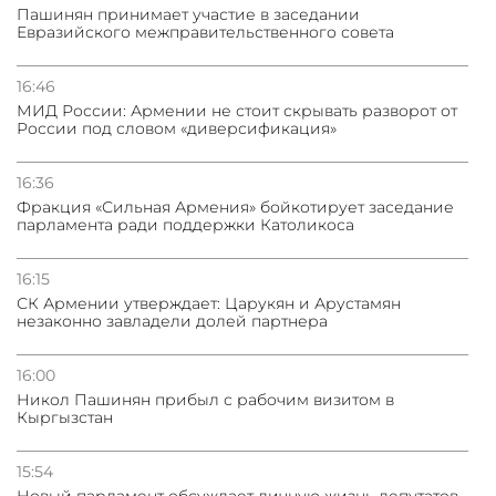
Пашинян принимает участие в заседании
Евразийского межправительственного совета
31.07.2026
Грузия развивается несмотря на внешние шоки и
вызовы – минэкономики Грузии
16:46
МИД России: Армении не стоит скрывать разворот от
России под словом «диверсификация»
31.07.2026
Трамп готов дать шанс переговорам с Ираном при
условии прекращения огня
16:36
Фракция «Сильная Армения» бойкотирует заседание
парламента ради поддержки Католикоса
16:15
СК Армении утверждает: Царукян и Арустамян
незаконно завладели долей партнера
16:00
Никол Пашинян прибыл с рабочим визитом в
Кыргызстан
15:54
Новый парламент обсуждает личную жизнь депутатов,