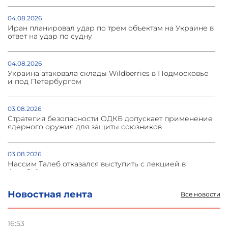
04.08.2026
Иран планировал удар по трем объектам на Украине в
ответ на удар по судну
04.08.2026
Украина атаковала склады Wildberries в Подмосковье
и под Петербургом
03.08.2026
Стратегия безопасности ОДКБ допускает применение
ядерного оружия для защиты союзников
03.08.2026
Нассим Талеб отказался выступить с лекцией в
Азербайджане
Новостная лента
Все новости
31.07.2026
Сотрудничество и очереди – детали визита главы
погрануправления СНБ Армении в Тбилиси
16:53