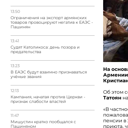
13:50
Oграничения на экспорт армянских
товаров провоцируют негатив к ЕАЭС -
Пашинян
13:41
Судят Католикоса: день позора и
предательства
13:23
На основ
В ЕАЭС будут взаимно признаваться
Армении 
учёные звания
Кристиан
12:13
Об этом 
Кампания, начатая против Церкви -
Татоян
на
признак слабости властей
«В частн
пожаловал
11:47
пенсии в
Мишустин кратко пообщался с
приюта, 
Пашиняном