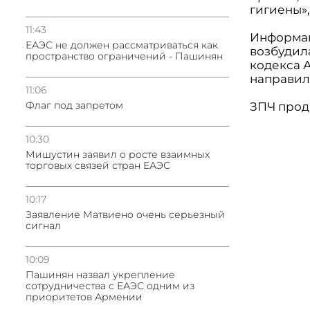
гигиены»,
11:43
Информац
ЕАЭС не должен рассматриваться как
возбудила
пространство ограничений - Пашинян
кодекса 
направил
11:06
Флаг под запретом
ЗПЧ прод
10:30
Мишустин заявил о росте взаимных
торговых связей стран ЕАЭС
10:17
Заявление Матвиено очень серьезный
сигнал
10:09
Пашинян назвал укрепление
сотрудничества с ЕАЭС одним из
приоритетов Армении