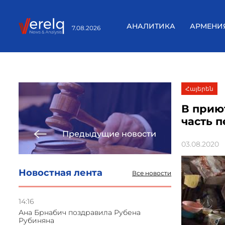
АНАЛИТИКА
АРМЕНИ
7.08.2026
Հայերեն
В прию
часть 
Предыдущие новости
03.08.2020
Новостная лента
Все новости
14:16
Ана Брнабич поздравила Рубена
Рубиняна