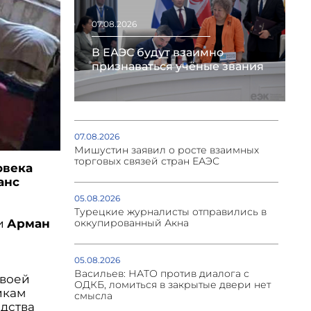
07.08.2026
В ЕАЭС будут взаимно
признаваться учёные звания
07.08.2026
Мишустин заявил о росте взаимных
торговых связей стран ЕАЭС
овека
анс
05.08.2026
Турецкие журналисты отправились в
ки
Арман
оккупированный Акна
05.08.2026
Васильев: НАТО против диалога с
своей
ОДКБ, ломиться в закрытые двери нет
икам
смысла
едства