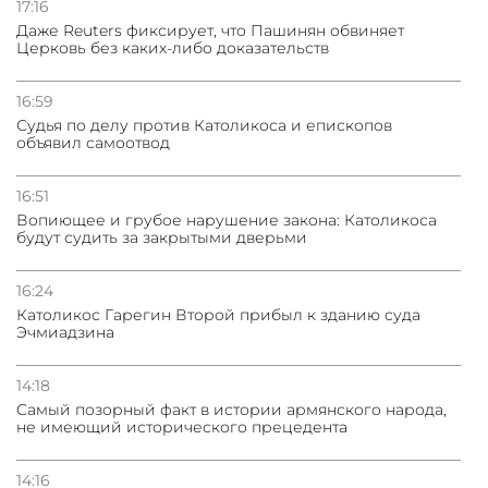
погрануправления СНБ Армении в Тбилиси
17:16
Даже Reuters фиксирует, что Пашинян обвиняет
Церковь без каких-либо доказательств
16:59
Судья по делу против Католикоса и епископов
объявил самоотвод
16:51
Вопиющее и грубое нарушение закона: Католикоса
будут судить за закрытыми дверьми
16:24
Католикос Гарегин Второй прибыл к зданию суда
Эчмиадзина
14:18
Самый позорный факт в истории армянского народа,
не имеющий исторического прецедента
14:16