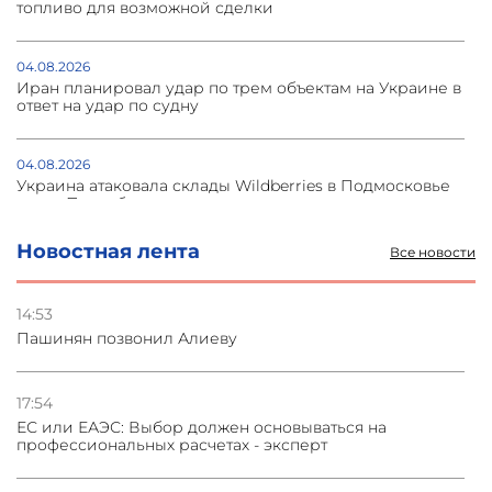
топливо для возможной сделки
04.08.2026
Иран планировал удар по трем объектам на Украине в
ответ на удар по судну
04.08.2026
Украина атаковала склады Wildberries в Подмосковье
и под Петербургом
Новостная лента
Все новости
03.08.2026
Стратегия безопасности ОДКБ допускает применение
ядерного оружия для защиты союзников
14:53
Пашинян позвонил Алиеву
03.08.2026
Нассим Талеб отказался выступить с лекцией в
Азербайджане
17:54
ЕС или ЕАЭС: Выбор должен основываться на
профессиональных расчетах - эксперт
31.07.2026
Сотрудничество и очереди – детали визита главы