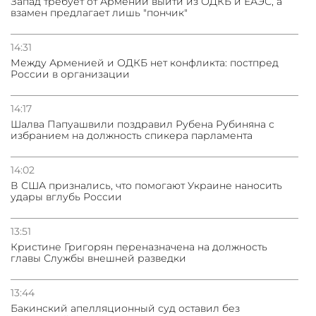
Запад требует от Армении выйти из ОДКБ и ЕАЭС, а
взамен предлагает лишь "пончик"
14:31
Между Арменией и ОДКБ нет конфликта: постпред
России в организации
14:17
Шалва Папуашвили поздравил Рубена Рубиняна с
избранием на должность спикера парламента
14:02
В США признались, что помогают Украине наносить
удары вглубь России
13:51
Кристине Григорян переназначена на должность
главы Службы внешней разведки
13:44
Бакинский апелляционный суд оставил без