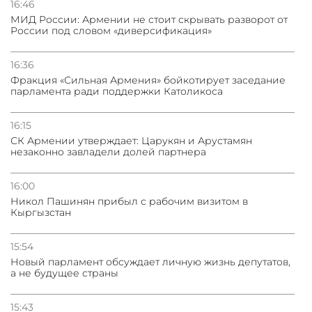
16:46
МИД России: Армении не стоит скрывать разворот от
России под словом «диверсификация»
31.07.2026
Трамп готов дать шанс переговорам с Ираном при
условии прекращения огня
16:36
Фракция «Сильная Армения» бойкотирует заседание
парламента ради поддержки Католикоса
16:15
СК Армении утверждает: Царукян и Арустамян
незаконно завладели долей партнера
16:00
Никол Пашинян прибыл с рабочим визитом в
Кыргызстан
15:54
Новый парламент обсуждает личную жизнь депутатов,
а не будущее страны
15:43