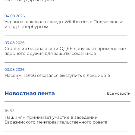
04.08.2026
Украина атаковала склады Wildberries в Подмосковье
и под Петербургом
03.08.2026
Стратегия безопасности ОДКБ допускает применение
ядерного оружия для защиты союзников
03.08.2026
Нассим Талеб отказался выступить с лекцией в
Азербайджане
Новостная лента
Все новости
31.07.2026
Сотрудничество и очереди – детали визита главы
погрануправления СНБ Армении в Тбилиси
16:53
Пашинян принимает участие в заседании
Евразийского межправительственного совета
31.07.2026
Грузия развивается несмотря на внешние шоки и
вызовы – минэкономики Грузии