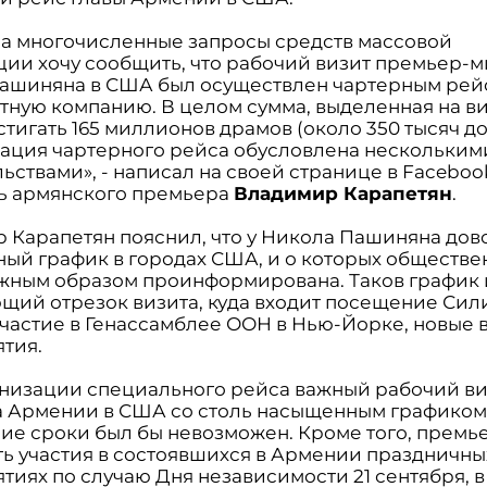
 на многочисленные запросы средств массовой
ии хочу сообщить, что рабочий визит премьер-
ашиняна в США был осуществлен чартерным рей
стную компанию. В целом сумма, выделенная на ви
тигать 165 миллионов драмов (около 350 тысяч до
зация чартерного рейса обусловлена нескольким
ьствами», - написал на своей странице в Faceboo
ь армянского премьера
Владимир Карапетян
.
 Карапетян пояснил, что у Никола Пашиняна дов
ый график в городах США, и о которых обществе
жным образом проинформирована. Таков график 
щий отрезок визита, куда входит посещение Си
участие в Генассамблее ООН в Нью-Йорке, новые 
тия.
анизации специального рейса важный рабочий ви
 Армении в США со столь насыщенным графиком 
ие сроки был бы невозможен. Кроме того, премье
ть участия в состоявшихся в Армении праздничны
иях по случаю Дня независимости 21 сентября, в