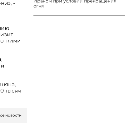
Ираном при условии прекращения
и», -
огня
нию,
визит
роткими
,
ти
иняна,
30 тысяч
се новости