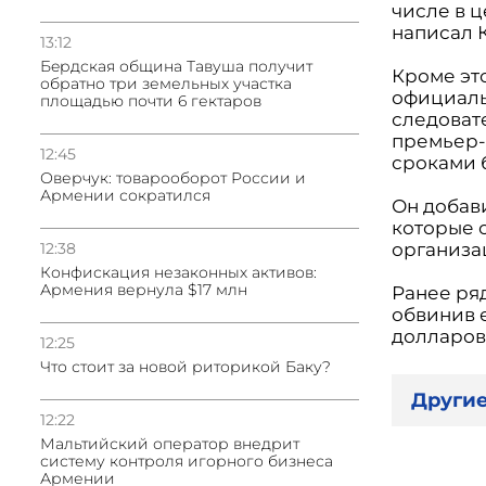
числе в 
написал 
13:12
Бeрдская община Тавуша получит
Кроме это
обратно три земельных участка
официаль
площадью почти 6 гектаров
следоват
премьер-
12:45
сроками 
Оверчук: товарооборот России и
Армении сократился
Он добави
которые 
12:38
организа
Конфискация незаконных активов:
Армения вернула $17 млн
Ранее ря
обвинив е
долларов
12:25
Что стоит за новой риторикой Баку?
Другие
12:22
Мальтийский оператор внедрит
систему контроля игорного бизнеса
Армении