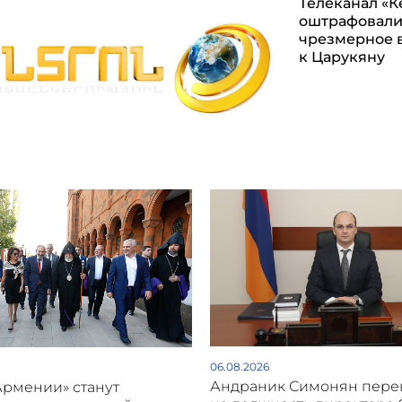
Телеканал «К
оштрафовали
чрезмерное 
к Царукяну
06.08.2026
Андраник Симонян пере
Армении» станут