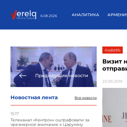
АНАЛИТИКА
АРМЕНИ
6.08.2026
Հայերեն
Визит 
отправ
Предыдущие новости
23.09.2019
Новостная лента
Все новости
15:17
Телеканал «Кентрон» оштрафовали за
чрезмерное внимание к Царукяну