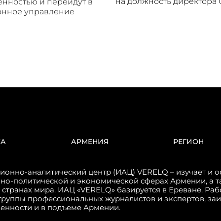
на должность директора
енностью и перейдут в
онное управление
КА
АРМЕНИЯ
РЕГИОН
онно-аналитический центр (ИАЦ) VERELQ – изучает и о
но-политической и экономической сферах Армении, а т
 странах мира. ИАЦ «VERELQ» базируется в Ереване. Ра
группы профессиональных журналистов и экспертов, за
венности и в подъеме Армении.