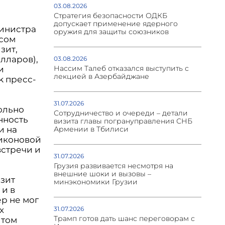
03.08.2026
Стратегия безопасности ОДКБ
допускает применение ядерного
министра
оружия для защиты союзников
сом
зит,
лларов),
03.08.2026
Нассим Талеб отказался выступить с
и
лекцией в Азербайджане
k пресс-
31.07.2026
ольно
Сотрудничество и очереди – детали
нность
визита главы погрануправления СНБ
и на
Армении в Тбилиси
ликоновой
встречи и
31.07.2026
Грузия развивается несмотря на
внешние шоки и вызовы –
зит
минэкономики Грузии
и в
р не мог
х
31.07.2026
Трамп готов дать шанс переговорам с
 том