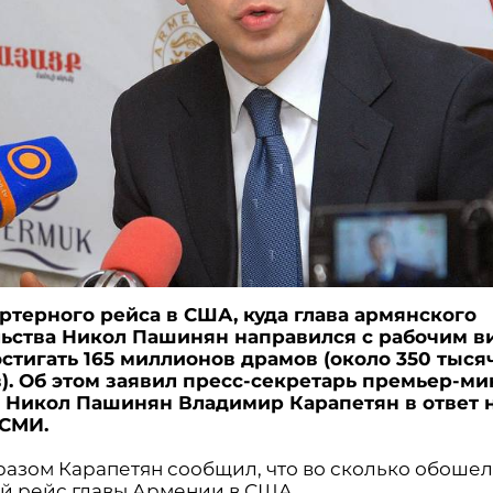
ртерного рейса в США, куда глава армянского
ьства Никол Пашинян направился с рабочим в
стигать 165 миллионов драмов (около 350 тыся
). Об этом заявил пресс-секретарь премьер-ми
Никол Пашинян Владимир Карапетян в ответ 
 СМИ.
разом Карапетян сообщил, что во сколько обоше
й рейс главы Армении в США.