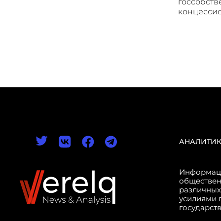
госсобств
концесси
АНАЛИТИ
Информаци
обществен
различных
усилиями 
государст