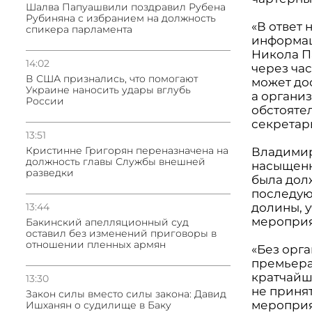
Шалва Папуашвили поздравил Рубена
Рубиняна с избранием на должность
«В ответ
спикера парламента
информац
Никола П
14:02
через ча
В США признались, что помогают
может дос
Украине наносить удары вглубь
а органи
России
обстоятел
секретар
13:51
Кристинне Григорян переназначена на
Владимир
должность главы Службы внешней
насыщенн
разведки
была дол
последую
13:44
долины, 
мероприя
Бакинский апелляционный суд
оставил без изменений приговоры в
отношении пленных армян
«Без орг
премьера
кратчайш
13:30
не приня
Закон силы вместо силы закона: Давид
мероприят
Ишханян о судилище в Баку