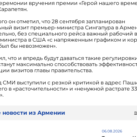
церемонии вручения премии «Герой нашего времен
Карапетян.
го он отметил, что 28 сентября запланирован
ный визит премьер-министра Сингапура в Арме
ельно, без специального рейса важный рабочий 
министра в США «с напряженным графиком и ко
был бы невозможен».
л, что и впредь будут даваться такие регулировки
станут максимально способствовать эффективнос
ции визитов главы правительства.
д СМИ выступили с резкой критикой в адрес Паш
го в «расточительности» и «ненужной растрате 3
».
 новости из Армении
В
06.08.2026