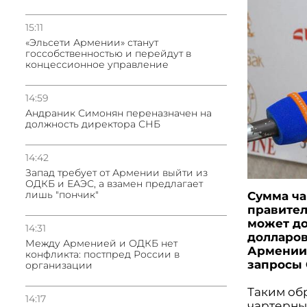
15:11
«Эльсети Армении» станут
госсобственностью и перейдут в
концессионное управление
14:59
Андраник Симонян переназначен на
должность директора СНБ
14:42
Запад требует от Армении выйти из
ОДКБ и ЕАЭС, а взамен предлагает
лишь "пончик"
Сумма ча
правител
может до
14:31
долларов
Между Арменией и ОДКБ нет
Армении 
конфликта: постпред России в
запросы
организации
Таким об
14:17
чартерны