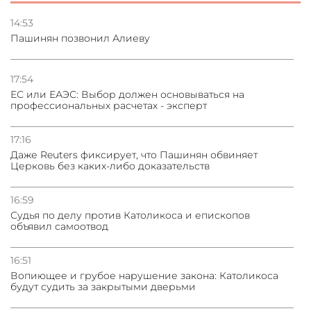
Стратегия безопасности ОДКБ допускает применение
ядерного оружия для защиты союзников
14:53
Пашинян позвонил Алиеву
03.08.2026
Нассим Талеб отказался выступить с лекцией в
Азербайджане
17:54
ЕС или ЕАЭС: Выбор должен основываться на
профессиональных расчетах - эксперт
31.07.2026
Сотрудничество и очереди – детали визита главы
погрануправления СНБ Армении в Тбилиси
17:16
Даже Reuters фиксирует, что Пашинян обвиняет
Церковь без каких-либо доказательств
16:59
Судья по делу против Католикоса и епископов
объявил самоотвод
16:51
Вопиющее и грубое нарушение закона: Католикоса
будут судить за закрытыми дверьми