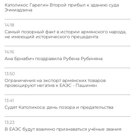
Католикос Гарегин Второй прибыл к зданию суда
Эчмиадзина
03.08.2026
Нассим Талеб отказался выступить с лекцией в
Азербайджане
14:18
Самый позорный факт в истории армянского народа,
не имеющий исторического прецедента
31.07.2026
Сотрудничество и очереди – детали визита главы
погрануправления СНБ Армении в Тбилиси
14:16
Ана Брнабич поздравила Рубена Рубиняна
13:50
Oграничения на экспорт армянских товаров
провоцируют негатив к ЕАЭС - Пашинян
13:41
Судят Католикоса: день позора и предательства
13:23
В ЕАЭС будут взаимно признаваться учёные звания