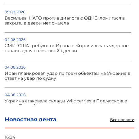
05.08.2026
Васильев: НАТО против диалога с ОДКБ, ломиться в
закрытые двери нет смысла
04.08.2026
СМИ: США требуют от Ирана нейтрализовать ядерное
топливо для возможной сделки
04.08.2026
Иран планировал удар по трем объектам на Украине в
ответ на удар по судну
04.08.2026
Украина атаковала склады Wildberries в Подмосковье
и под Петербургом
Новостная лента
Все новости
03.08.2026
Стратегия безопасности ОДКБ допускает применение
ядерного оружия для защиты союзников
16:24