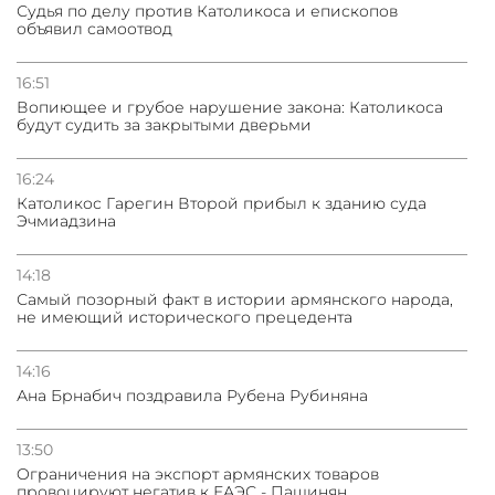
Судья по делу против Католикоса и епископов
объявил самоотвод
16:51
Вопиющее и грубое нарушение закона: Католикоса
будут судить за закрытыми дверьми
16:24
Католикос Гарегин Второй прибыл к зданию суда
Эчмиадзина
14:18
Самый позорный факт в истории армянского народа,
не имеющий исторического прецедента
14:16
Ана Брнабич поздравила Рубена Рубиняна
13:50
Oграничения на экспорт армянских товаров
провоцируют негатив к ЕАЭС - Пашинян