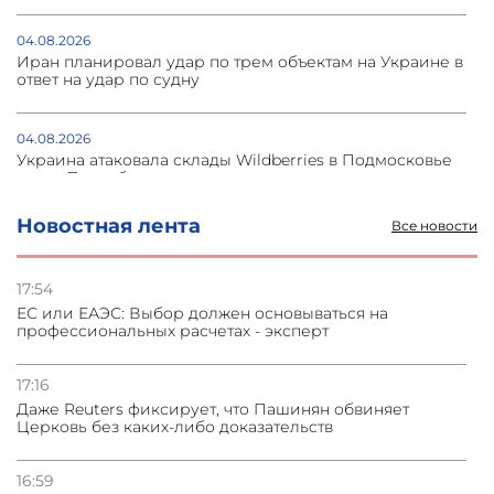
04.08.2026
Иран планировал удар по трем объектам на Украине в
ответ на удар по судну
04.08.2026
Украина атаковала склады Wildberries в Подмосковье
и под Петербургом
Новостная лента
Все новости
03.08.2026
Стратегия безопасности ОДКБ допускает применение
ядерного оружия для защиты союзников
17:54
ЕС или ЕАЭС: Выбор должен основываться на
профессиональных расчетах - эксперт
03.08.2026
Нассим Талеб отказался выступить с лекцией в
Азербайджане
17:16
Даже Reuters фиксирует, что Пашинян обвиняет
Церковь без каких-либо доказательств
31.07.2026
Сотрудничество и очереди – детали визита главы
погрануправления СНБ Армении в Тбилиси
16:59