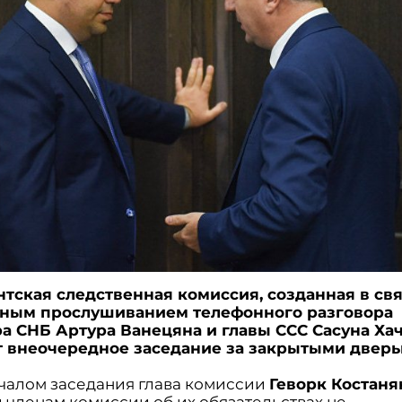
тская следственная комиссия, созданная в свя
ьным прослушиванием телефонного разговора
а СНБ Артура Ванецяна и главы ССС Сасуна Хач
 внеочередное заседание за закрытыми дверь
чалом заседания глава комиссии
Геворк Костаня
 членам комиссии об их обязательствах не