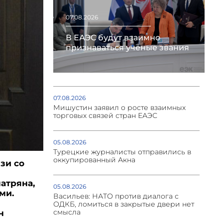
07.08.2026
В ЕАЭС будут взаимно
признаваться учёные звания
07.08.2026
Мишустин заявил о росте взаимных
торговых связей стран ЕАЭС
05.08.2026
Турецкие журналисты отправились в
оккупированный Акна
зи со
атряна,
05.08.2026
ми.
Васильев: НАТО против диалога с
ОДКБ, ломиться в закрытые двери нет
смысла
н