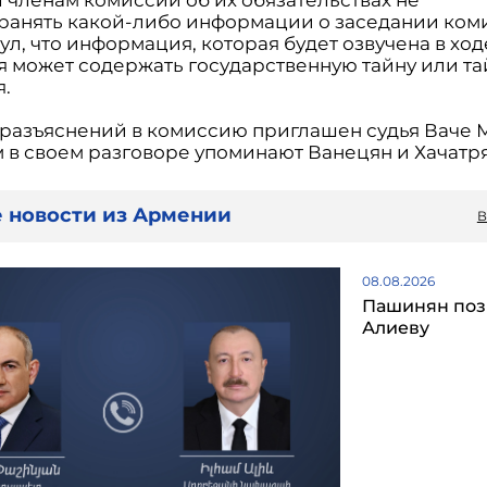
ранять какой-либо информации о заседании ком
л, что информация, которая будет озвучена в ход
я может содержать государственную тайну или та
я.
 разъяснений в комиссию приглашен судья Ваче 
м в своем разговоре упоминают Ванецян и Хачатря
 новости из Армении
В
08.08.2026
Пашинян поз
Алиеву