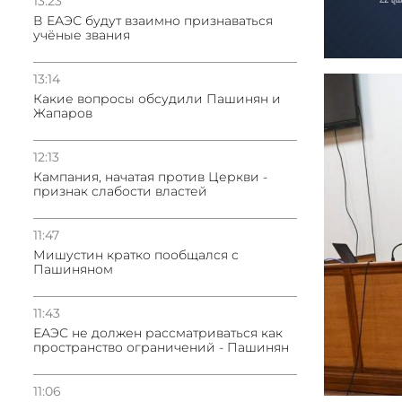
13:23
В ЕАЭС будут взаимно признаваться
учёные звания
13:14
Какие вопросы обсудили Пашинян и
Жапаров
12:13
Кампания, начатая против Церкви -
признак слабости властей
11:47
Мишустин кратко пообщался с
Пашиняном
11:43
ЕАЭС не должен рассматриваться как
пространство ограничений - Пашинян
11:06