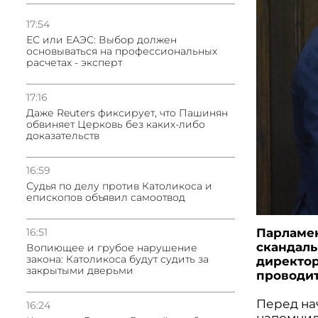
17:54
ЕС или ЕАЭС: Выбор должен
основываться на профессиональных
расчетах - эксперт
17:16
Даже Reuters фиксирует, что Пашинян
обвиняет Церковь без каких-либо
доказательств
16:59
Судья по делу против Католикоса и
епископов объявил самоотвод
Парламен
16:51
скандал
Вопиющее и грубое нарушение
закона: Католикоса будут судить за
директор
закрытыми дверьми
проводит
Перед на
16:24
напомнил