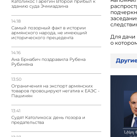
Католикос Гарегин Второй прибыл к
распрост
зданию суда Эчмиадзина
подчеркну
заседани
14:18
следстви
Самый позорный факт в истории
армянского народа, не имеющий
Для дачи
исторического прецедента
о которо
14:16
Ана Брнабич поздравила Рубена
Другие
Рубиняна
13:50
Oграничения на экспорт армянских
товаров провоцируют негатив к ЕАЭС -
Пашинян
13:41
Судят Католикоса: день позора и
предательства