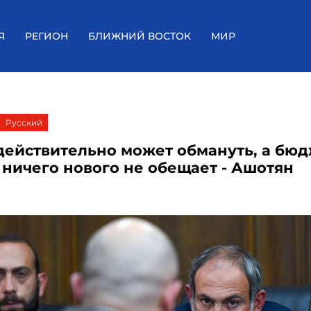
Я
РЕГИОН
БЛИЖНИЙ ВОСТОК
МИР
Русский
действительно может обмануть, а бю
 ничего нового не обещает - Ашотян