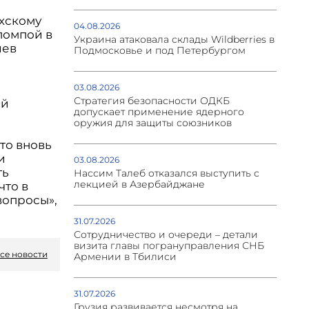
ахскому
04.08.2026
помпой в
Украина атаковала склады Wildberries в
иев
Подмосковье и под Петербургом
03.08.2026
Стратегия безопасности ОДКБ
ой
допускает применение ядерного
оружия для защиты союзников
это вновь
и
03.08.2026
ть
Нассим Талеб отказался выступить с
лекцией в Азербайджане
что в
вопросы»,
31.07.2026
Сотрудничество и очереди – детали
визита главы погрануправления СНБ
се новости
Армении в Тбилиси
31.07.2026
Грузия развивается несмотря на