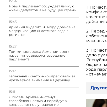
15:54
Новый парламент обсуждает личную
1. По час
жизнь депутатов, а не будущее страны
конфликт
качестве
действит
15:43
Армения выделит 5.6 млрд драмов на
2. Перед
модернизацию 61 детского сада в
регионах
собствен
массовых
15:27
3. По час
Три министерства Армении сменят
дело рук
названия: созывается заседание
парламента
Республи
бюджет ми
ходе пар
15:17
- отмечае
Телеканал «Кентрон» оштрафовали за
чрезмерное внимание к Царукяну
Другие
15:11
«Эльсети Армении» станут
госсобственностью и перейдут в
концессионное управление