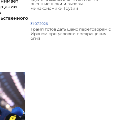
инимает
внешние шоки и вызовы –
седании
минэкономики Грузии
о
ьственного
31.07.2026
Трамп готов дать шанс переговорам с
Ираном при условии прекращения
огня