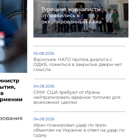
Турецкие журналисты
отправились в
оккупированный Акна
05.08.2026
Васильев: НАТО против диалога с
ОДКБ, ломиться в закрытые двери нет
смысла
инистр
ытия,
04.08.2026
СМИ: США требуют от Ирана
 в
нейтрализовать ядерное топливо для
Армении
возможной сделки
азования
04.08.2026
Иран планировал удар по трем
объектам на Украине в ответ на удар по
судну