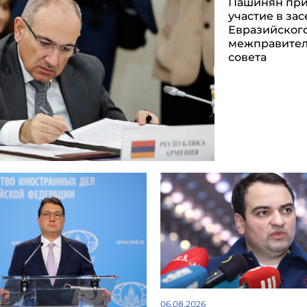
Пашинян пр
участие в за
Евразийског
межправител
совета
06.08.2026