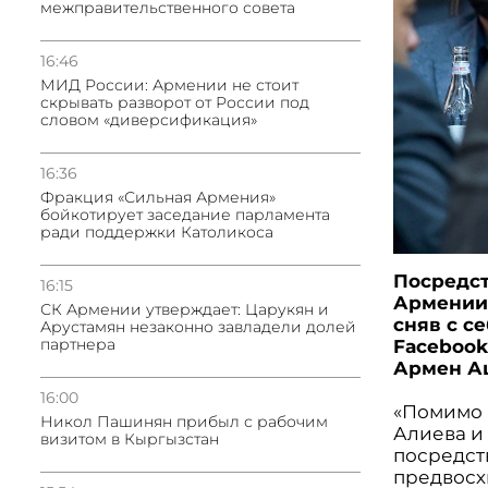
межправительственного совета
16:46
МИД России: Армении не стоит
скрывать разворот от России под
словом «диверсификация»
16:36
Фракция «Сильная Армения»
бойкотирует заседание парламента
ради поддержки Католикоса
Посредст
16:15
Армении 
СК Армении утверждает: Царукян и
сняв с с
Арустамян незаконно завладели долей
партнера
Facebook
Армен А
16:00
«Помимо 
Никол Пашинян прибыл с рабочим
Алиева и
визитом в Кыргызстан
посредст
предвосхи