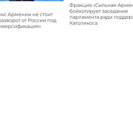
Фракция «Сильная Арме
бойкотирует заседание
и: Армении не стоит
парламента ради подде
разворот от России под
Католикоса
диверсификация»