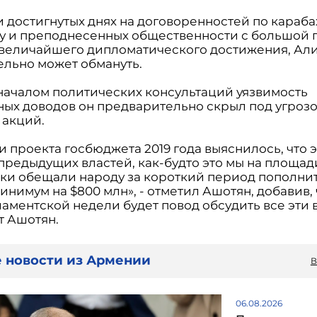
ти достигнутых днях на договоренностей по караб
у и преподнесенных общественности с большой 
 величайшего дипломатического достижения, Ал
ельно может обмануть.
 началом политических консультаций уязвимость
ных доводов он предварительно скрыл под угроз
 акций.
ти проекта госбюджета 2019 года выяснилось, что 
 предыдущих властей, как-будто это мы на площад
ки обещали народу за короткий период пополни
нимум на $800 млн», - отметил Ашотян, добавив, 
ламентской недели будет повод обсудить все эти 
т Ашотян.
 новости из Армении
В
06.08.2026