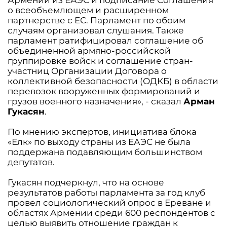
Армении из ЕАЭС и подписание Соглашения
о всеобъемлющем и расширенном
партнерстве с ЕС. Парламент по обоим
случаям организовал слушания. Также
парламент ратифицировал соглашение об
объединенной армяно-российской
группировке войск и соглашение стран-
участниц Организации Договора о
коллективной безопасности (ОДКБ) в области
перевозок вооруженных формирований и
грузов военного назначения», - сказал
Арман
Гукасян
.
По мнению экспертов, инициатива блока
«Елк» по выходу страны из ЕАЭС не была
поддержана подавляющим большинством
депутатов.
Гукасян подчеркнул, что на основе
результатов работы парламента за год клуб
провел социологический опрос в Ереване и
областях Армении среди 600 респондентов с
целью выявить отношение граждан к