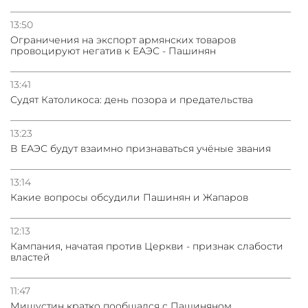
13:50
Oграничения на экспорт армянских товаров
провоцируют негатив к ЕАЭС - Пашинян
13:41
Судят Католикоса: день позора и предательства
13:23
В ЕАЭС будут взаимно признаваться учёные звания
13:14
Какие вопросы обсудили Пашинян и Жапаров
12:13
Кампания, начатая против Церкви - признак слабости
властей
11:47
Мишустин кратко пообщался с Пашиняном