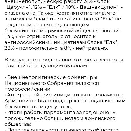
внешнеполитическую работу, 31% - блок
“Царукян”, 12% – “Елк” и 10% - Дашнакцутюн”, -
сказала она. Также Костанян отметила, что
антироссийские инициативы блока “Елк” не
поддерживаются подавляющим
большинством армянской общественности.
Так, 64% отрицательно относится к
антироссийским инициативам блока “Елк”,
28% - положительно, а 8% - нейтрально.
В результате проделанного опроса эксперты
пришли к следующим выводам:
• Внешнеполитические ориентиры
Национального Собрания являются
пророссийскими;
• Антироссийские инициативы в парламенте
Армении не были поддержаны подавляющим
большинством депутатов;
• Итоги работы парламента за год оценены
положительно большинством армянского
общества;
• Подавляющая часть армянского общества