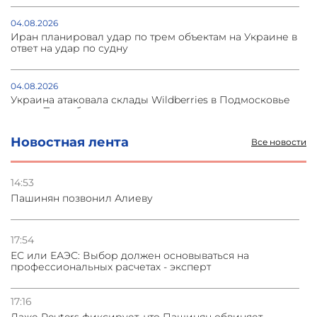
04.08.2026
Иран планировал удар по трем объектам на Украине в
ответ на удар по судну
04.08.2026
Украина атаковала склады Wildberries в Подмосковье
и под Петербургом
Новостная лента
Все новости
03.08.2026
Стратегия безопасности ОДКБ допускает применение
ядерного оружия для защиты союзников
14:53
Пашинян позвонил Алиеву
03.08.2026
Нассим Талеб отказался выступить с лекцией в
Азербайджане
17:54
ЕС или ЕАЭС: Выбор должен основываться на
профессиональных расчетах - эксперт
31.07.2026
Сотрудничество и очереди – детали визита главы
погрануправления СНБ Армении в Тбилиси
17:16
Даже Reuters фиксирует, что Пашинян обвиняет